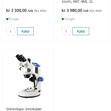
zoom, MIC-4ML-2L
Pris
Pris
kr 3 300,00
kr 3 980,00
/stk
Eks. MVA
/stk
Eks. MVA
På lager
På lager
Kjøp
Kjøp
Stereolupe, trinokulær