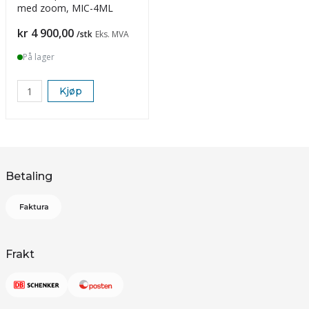
med zoom, MIC-4ML
Pris
kr 4 900,00
/stk
Eks. MVA
På lager
Kjøp
Betaling
Frakt