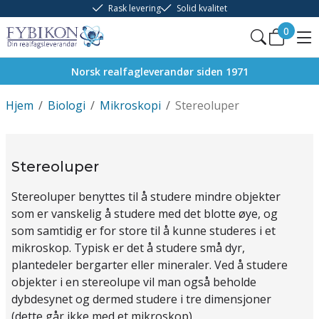
Rask levering
Solid kvalitet
0
Norsk realfagleverandør siden 1971
Hjem
/
Biologi
/
Mikroskopi
/
Stereoluper
Stereoluper
Stereoluper benyttes til å studere mindre objekter
som er vanskelig å studere med det blotte øye, og
som samtidig er for store til å kunne studeres i et
mikroskop. Typisk er det å studere små dyr,
plantedeler bergarter eller mineraler. Ved å studere
objekter i en stereolupe vil man også beholde
dybdesynet og dermed studere i tre dimensjoner
(dette går ikke med et mikroskop).