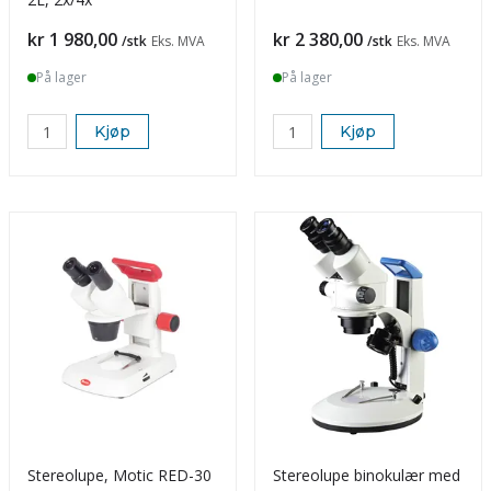
Pris
Pris
kr 1 980,00
kr 2 380,00
/stk
Eks. MVA
/stk
Eks. MVA
På lager
På lager
Kjøp
Kjøp
Stereolupe, Motic RED-30
Stereolupe binokulær med