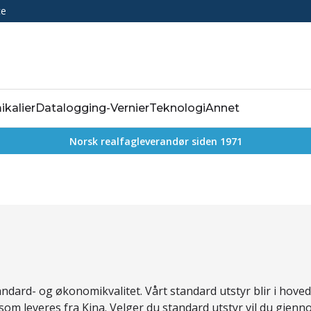
ce
ikalier
Datalogging-Vernier
Teknologi
Annet
Norsk realfagleverandør siden 1971
tandard- og økonomikvalitet. Vårt standard utstyr blir i hov
 som leveres fra Kina. Velger du standard utstyr vil du gjen