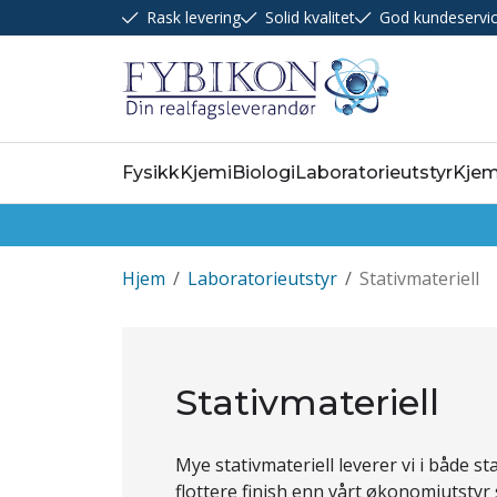
Rask levering
Solid kvalitet
God kundeservi
Fysikk
Kjemi
Biologi
Laboratorieutstyr
Kjem
Hjem
/
Laboratorieutstyr
/
Stativmateriell
Stativmateriell
Mye stativmateriell leverer vi i både s
flottere finish enn vårt økonomiutstyr