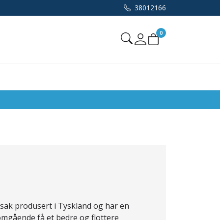
38012166
0
Mine sider
edsak produsert i Tyskland og har en
nomgående få et bedre og flottere