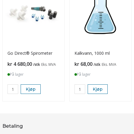
Go Direct® Spirometer
Kalkvann, 1000 ml
Pris
Pris
kr 4 680,00
kr 68,00
/stk
Eks. MVA
/stk
Eks. MVA
På lager
På lager
Kjøp
Kjøp
Betaling