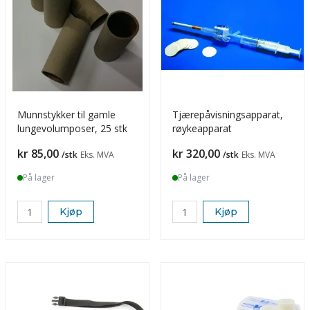
Munnstykker til gamle
Tjærepåvisningsapparat,
lungevolumposer, 25 stk
røykeapparat
Pris
Pris
kr 85,00
kr 320,00
/stk
Eks. MVA
/stk
Eks. MVA
På lager
På lager
Kjøp
Kjøp