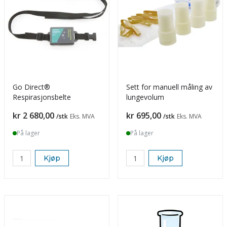
Go Direct®
Sett for manuell måling av
Respirasjonsbelte
lungevolum
Pris
Pris
kr 2 680,00
kr 695,00
/stk
Eks. MVA
/stk
Eks. MVA
På lager
På lager
Kjøp
Kjøp