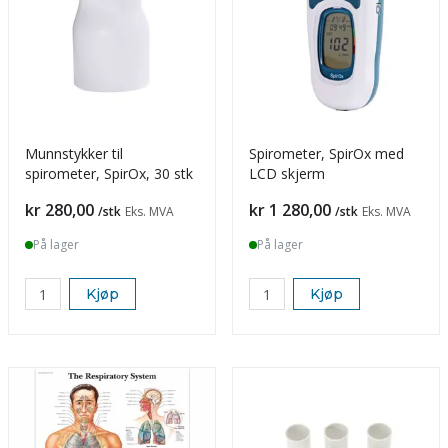
Munnstykker til
Spirometer, SpirOx med
spirometer, SpirOx, 30 stk
LCD skjerm
Pris
Pris
kr 280,00
kr 1 280,00
/stk
Eks. MVA
/stk
Eks. MVA
På lager
På lager
Kjøp
Kjøp