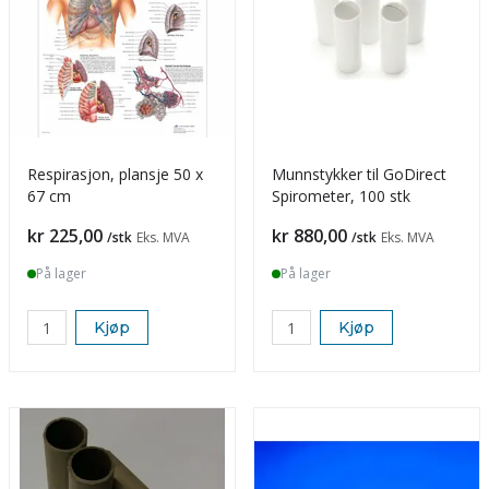
Respirasjon, plansje 50 x
Munnstykker til GoDirect
67 cm
Spirometer, 100 stk
Pris
Pris
kr 225,00
kr 880,00
/stk
Eks. MVA
/stk
Eks. MVA
På lager
På lager
Kjøp
Kjøp