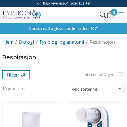
Rask levering
Solid kvalitet
0
Norsk realfagleverandør siden 1971
Hjem
/
Biologi
/
Fysiologi og anatomi
/
Respirasjon
Respirasjon
Filter
Vis kun på lager
10
produkter