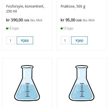
Fosforsyre, konsentrert,
Fruktose, 500 g
250 ml
Pris
Pris
kr 390,00
kr 95,00
/stk
Eks. MVA
/stk
Eks. MVA
På lager
På lager
Kjøp
Kjøp