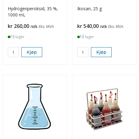
Hydrogenperoksid, 35 %,
Ikosan, 25 g
1000 mL
Pris
Pris
kr 260,00
kr 540,00
/stk
Eks. MVA
/stk
Eks. MVA
På lager
På lager
Kjøp
Kjøp