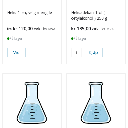
Heks-1-en, velg mengde
Heksadekan-1-ol (
cetylalkohol ) 250 g
Pris
Pris
kr 120,00
kr 185,00
fra
/stk
Eks. MVA
/stk
Eks. MVA
På lager
På lager
Vis
Kjøp