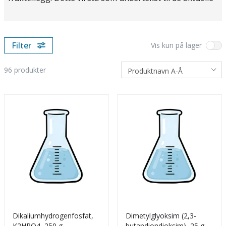
kjemikaliene. Kjemikalier selger ikke til private, og kun
til godkjente skoler i Norge.
Filter
Vis kun på lager
96
produkter
Dikaliumhydrogenfosfat,
Dimetylglyoksim (2,3-
K2HPO4, 250 g
butandiondioksim), 25 g