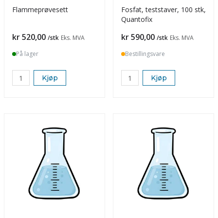
Flammeprøvesett
Fosfat, teststaver, 100 stk,
Quantofix
Pris
Pris
kr 520,00
kr 590,00
/stk
Eks. MVA
/stk
Eks. MVA
På lager
Bestillingsvare
Kjøp
Kjøp