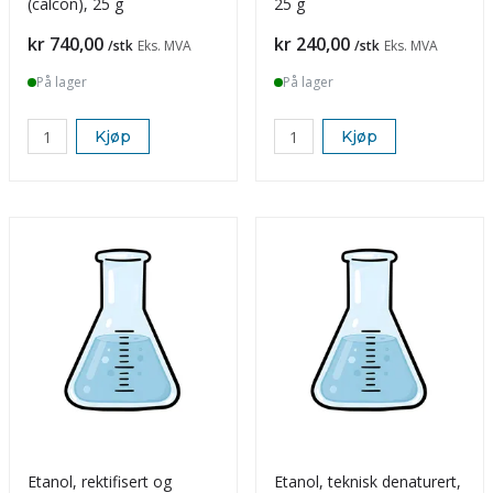
(calcon), 25 g
25 g
Pris
Pris
kr 740,00
kr 240,00
/stk
Eks. MVA
/stk
Eks. MVA
På lager
På lager
Kjøp
Kjøp
Etanol, rektifisert og
Etanol, teknisk denaturert,