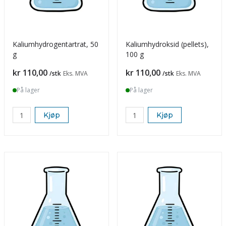
Kaliumhydrogentartrat, 50
Kaliumhydroksid (pellets),
g
100 g
Pris
Pris
kr 110,00
kr 110,00
/stk
Eks. MVA
/stk
Eks. MVA
På lager
På lager
Kjøp
Kjøp