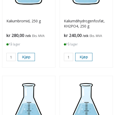
Kaliumbromid, 250 g
Kaliumdihydrogenfosfat,
KH2PO4, 250 g
Pris
Pris
kr 280,00
kr 240,00
/stk
Eks. MVA
/stk
Eks. MVA
På lager
På lager
Kjøp
Kjøp