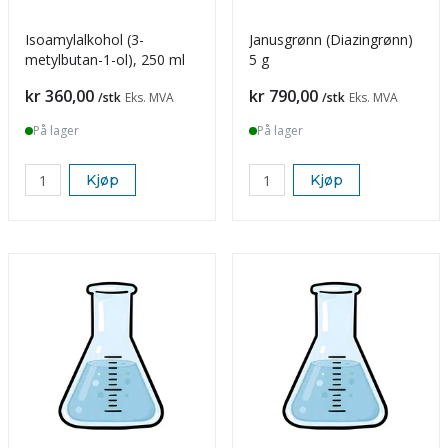
Isoamylalkohol (3-
Janusgrønn (Diazingrønn)
metylbutan-1-ol), 250 ml
5 g
Pris
Pris
kr 360,00
kr 790,00
/stk
Eks. MVA
/stk
Eks. MVA
På lager
På lager
Kjøp
Kjøp