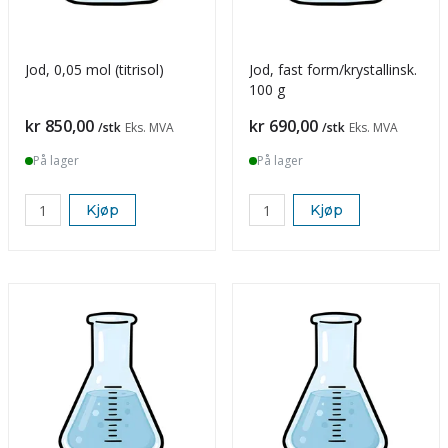
Jod, 0,05 mol (titrisol)
Jod, fast form/krystallinsk.
100 g
Pris
Pris
kr 850,00
kr 690,00
/stk
Eks. MVA
/stk
Eks. MVA
På lager
På lager
Kjøp
Kjøp