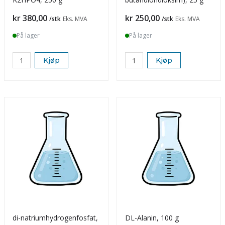
Pris
Pris
kr 380,00
kr 250,00
/stk
Eks. MVA
/stk
Eks. MVA
På lager
På lager
Kjøp
Kjøp
di-natriumhydrogenfosfat,
DL-Alanin, 100 g