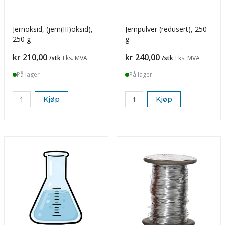
Jernoksid, (jern(III)oksid),
Jernpulver (redusert), 250
250 g
g
Pris
Pris
kr 210,00
kr 240,00
/stk
Eks. MVA
/stk
Eks. MVA
På lager
På lager
Kjøp
Kjøp