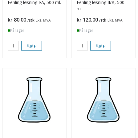
Fehling løsning I/A, 500 ml.
Fehling løsning II/B, 500
ml
Pris
Pris
kr 80,00
kr 120,00
/stk
Eks. MVA
/stk
Eks. MVA
På lager
På lager
Kjøp
Kjøp