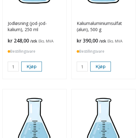
Jodløsning (jod-jod-
Kaliumaluminiumsulfat
kalium), 250 ml
(alun), 500 g
Pris
Pris
kr 248,00
kr 390,00
/stk
Eks. MVA
/stk
Eks. MVA
Bestillingsvare
Bestillingsvare
Kjøp
Kjøp