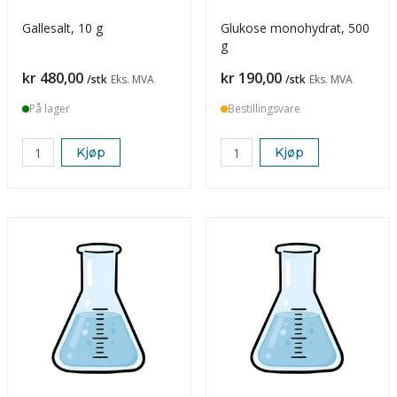
Gallesalt, 10 g
Glukose monohydrat, 500
g
Pris
Pris
kr 480,00
kr 190,00
/stk
Eks. MVA
/stk
Eks. MVA
På lager
Bestillingsvare
Kjøp
Kjøp