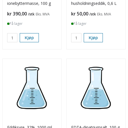
ionebyttermasse, 100 g
husholdningseddik, 0,6 L
Pris
Pris
kr 390,00
kr 50,00
/stk
Eks. MVA
/stk
Eks. MVA
På lager
På lager
Kjøp
Kjøp
Eddiksyre, 32%, 1000 ml
EDTA-dinatriumsalt, 100 g