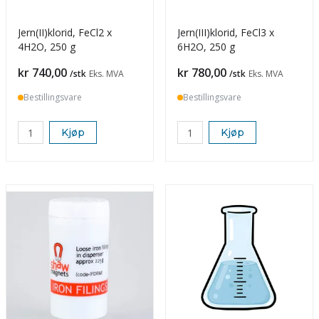
Jern(II)klorid, FeCl2 x
Jern(III)klorid, FeCl3 x
4H2O, 250 g
6H2O, 250 g
Pris
Pris
kr 740,00
kr 780,00
/stk
Eks. MVA
/stk
Eks. MVA
Bestillingsvare
Bestillingsvare
Kjøp
Kjøp