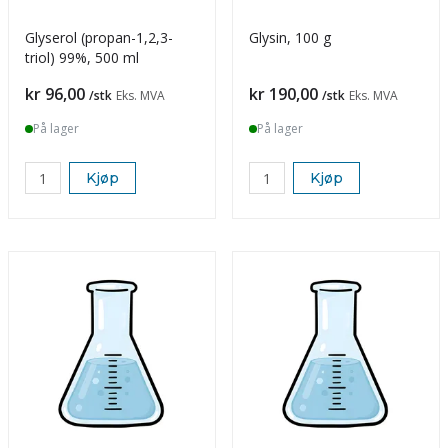
Glyserol (propan-1,2,3-
Glysin, 100 g
triol) 99%, 500 ml
Pris
Pris
kr 96,00
kr 190,00
/stk
Eks. MVA
/stk
Eks. MVA
På lager
På lager
Kjøp
Kjøp