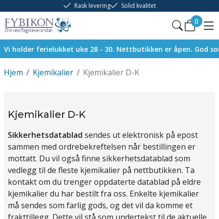
Rask levering
Solid kvalitet
0
Vi holder ferielukket uke 28 - 30. Nettbutikken er åpen. God 
Hjem
/
Kjemikalier
/
Kjemikalier D-K
Kjemikalier D-K
Sikkerhetsdatablad
sendes ut elektronisk på epost
sammen med ordrebekreftelsen når bestillingen er
mottatt. Du vil også finne sikkerhetsdatablad som
vedlegg til de fleste kjemikalier på nettbutikken. Ta
kontakt om du trenger oppdaterte datablad på eldre
kjemikalier du har bestilt fra oss. Enkelte kjemikalier
må sendes som farlig gods, og det vil da komme et
frakttillegg. Dette vil stå som undertekst til de aktuelle