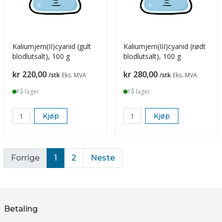
Kaliumjern(II)cyanid (gult
Kaliumjern(III)cyanid (rødt
blodlutsalt), 100 g
blodlutsalt), 100 g
Pris
Pris
kr 220,00
kr 280,00
/stk
Eks. MVA
/stk
Eks. MVA
På lager
På lager
Kjøp
Kjøp
Forrige
1
2
Neste
Betaling