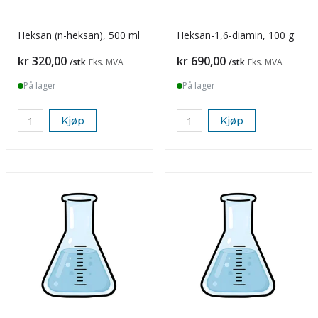
Heksan (n-heksan), 500 ml
Heksan-1,6-diamin, 100 g
Pris
Pris
kr 320,00
kr 690,00
/stk
Eks. MVA
/stk
Eks. MVA
På lager
På lager
Kjøp
Kjøp