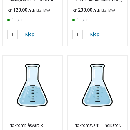
Pris
Pris
kr 120,00
kr 230,00
/stk
Eks. MVA
/stk
Eks. MVA
På lager
På lager
Kjøp
Kjøp
Eriokromblåsvart R
Eriokromsvart T-indikator,