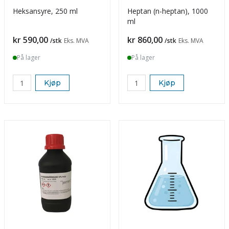
Heksansyre, 250 ml
Heptan (n-heptan), 1000
ml
Pris
Pris
kr 590,00
kr 860,00
/stk
Eks. MVA
/stk
Eks. MVA
På lager
På lager
Kjøp
Kjøp