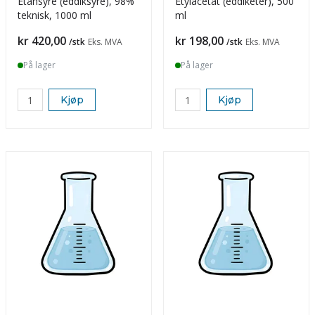
Etansyre (eddiksyre), 98%
Etylacetat (eddiketer), 500
teknisk, 1000 ml
ml
Pris
Pris
kr 420,00
kr 198,00
/stk
Eks. MVA
/stk
Eks. MVA
På lager
På lager
Kjøp
Kjøp