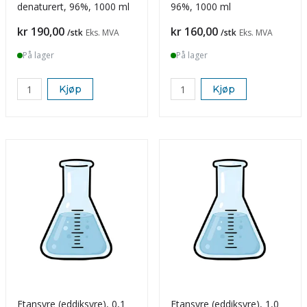
denaturert, 96%, 1000 ml
96%, 1000 ml
Pris
Pris
kr 190,00
kr 160,00
/stk
Eks. MVA
/stk
Eks. MVA
På lager
På lager
Kjøp
Kjøp
Etansyre (eddiksyre), 0,1
Etansyre (eddiksyre), 1,0