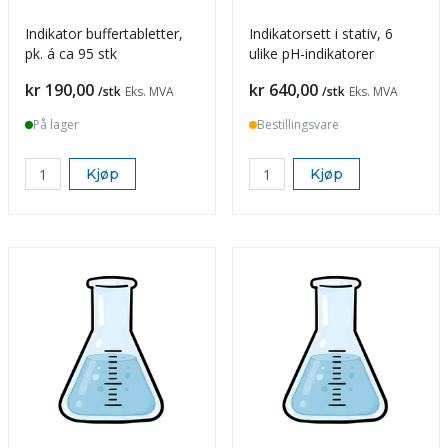
Indikator buffertabletter,
Indikatorsett i stativ, 6
pk. á ca 95 stk
ulike pH-indikatorer
Pris
Pris
kr 190,00
kr 640,00
/stk
Eks. MVA
/stk
Eks. MVA
På lager
Bestillingsvare
Kjøp
Kjøp