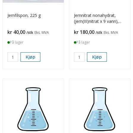
Jernfilspon, 225 g
Jernnitrat nonahydrat,
(jern(III)nitrat x 9 vann),
100 g
Pris
Pris
kr 40,00
kr 180,00
/stk
Eks. MVA
/stk
Eks. MVA
På lager
På lager
Kjøp
Kjøp