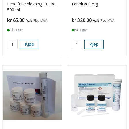
Fenolftaleinløsning, 0.1 %,
Fenolrødt, 5 g
500 ml
Pris
Pris
kr 65,00
kr 320,00
/stk
Eks. MVA
/stk
Eks. MVA
På lager
På lager
Kjøp
Kjøp