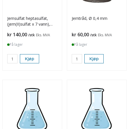
Jernsulfat heptasulfat,
Jerntråd, Ø 0,4 mm
(jern(II)sulfat x 7 vann),
250 g
Pris
Pris
kr 140,00
kr 60,00
/stk
Eks. MVA
/stk
Eks. MVA
På lager
På lager
Kjøp
Kjøp