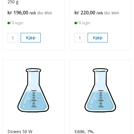
250 g
Pris
Pris
kr 196,00
kr 220,00
/stk
Eks. MVA
/stk
Eks. MVA
På lager
På lager
Kjøp
Kjøp
Dowex 50 W
Eddik, 7%,