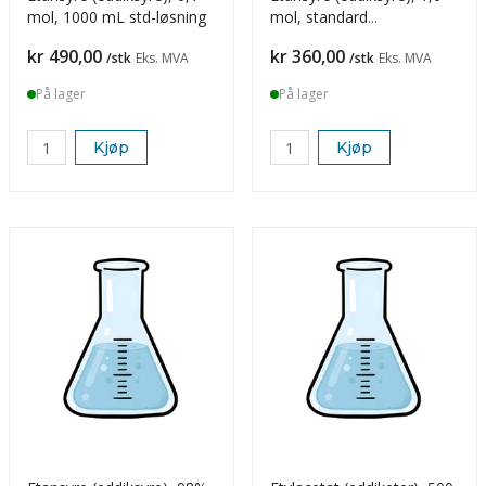
mol, 1000 mL std-løsning
mol, standard
løsning,1000 ml
Pris
Pris
kr 490,00
kr 360,00
/stk
Eks. MVA
/stk
Eks. MVA
På lager
På lager
Kjøp
Kjøp