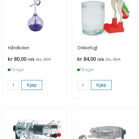
Håndkoker
Drikkefugl
Pris
Pris
kr 80,00
kr 84,00
/stk
Eks. MVA
/stk
Eks. MVA
På lager
På lager
Kjøp
Kjøp