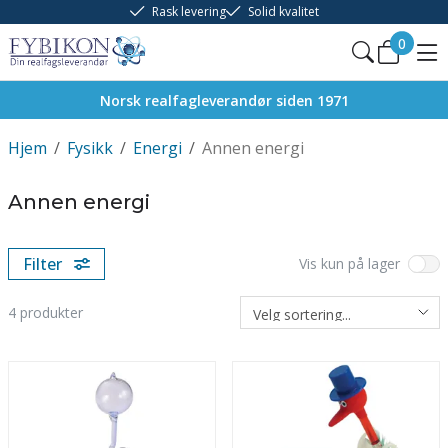
Rask levering
Solid kvalitet
0
Norsk realfagleverandør siden 1971
Hjem
/
Fysikk
/
Energi
/
Annen energi
Annen energi
Filter
Vis kun på lager
4
produkter