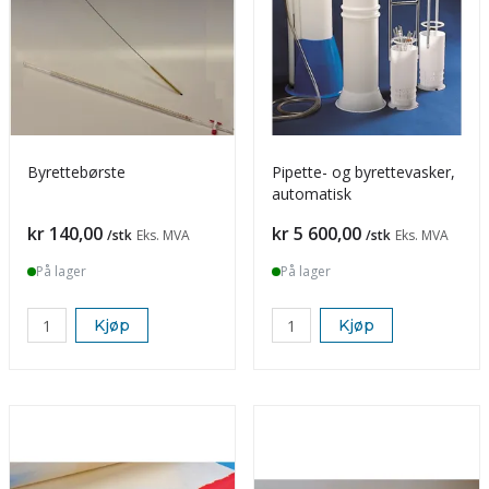
Byrettebørste
Pipette- og byrettevasker,
automatisk
Pris
Pris
kr 140,00
kr 5 600,00
/stk
Eks. MVA
/stk
Eks. MVA
På lager
På lager
Kjøp
Kjøp