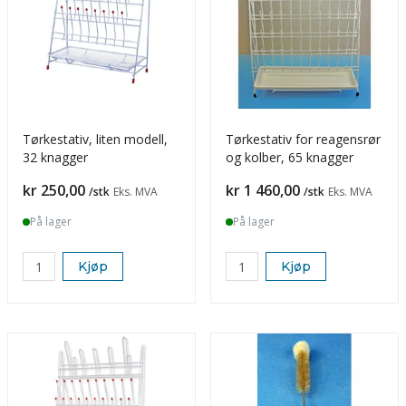
Tørkestativ, liten modell,
Tørkestativ for reagensrør
32 knagger
og kolber, 65 knagger
Pris
Pris
kr 250,00
kr 1 460,00
/stk
Eks. MVA
/stk
Eks. MVA
På lager
På lager
Kjøp
Kjøp