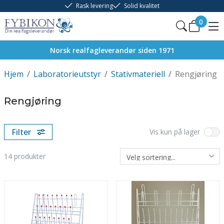
Rask levering
Solid kvalitet
0
Norsk realfagleverandør siden 1971
Hjem
/
Laboratorieutstyr
/
Stativmateriell
/
Rengjøring
Rengjøring
Filter
Vis kun på lager
14
produkter