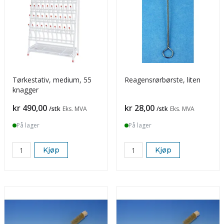
Tørkestativ, medium, 55
Reagensrørbørste, liten
knagger
Pris
Pris
kr 490,00
kr 28,00
/stk
Eks. MVA
/stk
Eks. MVA
På lager
På lager
Kjøp
Kjøp