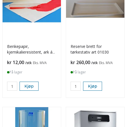
Benkepapir,
Reserve brett for
kjemikalieresistent, ark á
tørkestativ art 01030
46 x 57 cm
Pris
Pris
kr 12,00
kr 260,00
/stk
Eks. MVA
/stk
Eks. MVA
På lager
På lager
Kjøp
Kjøp