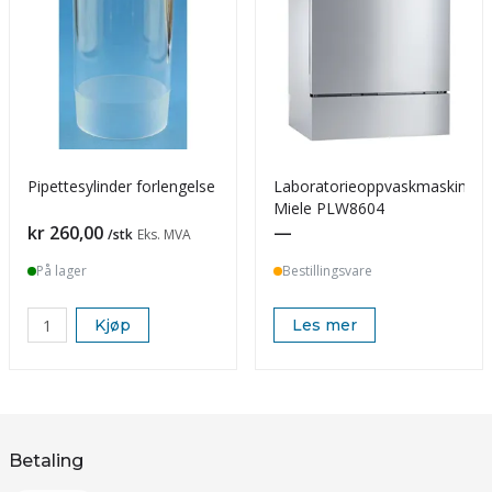
Pipettesylinder forlengelse
Laboratorieoppvaskmaskin,
Miele PLW8604
Pris
kr 260,00
—
/stk
Eks. MVA
På lager
Bestillingsvare
Kjøp
Les mer
Betaling