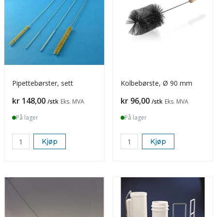
Pipettebørster, sett
Kolbebørste, Ø 90 mm
Pris
Pris
kr 148,00
kr 96,00
/stk
Eks. MVA
/stk
Eks. MVA
På lager
På lager
Kjøp
Kjøp