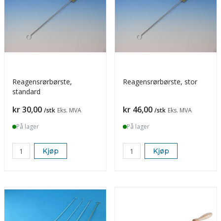
Reagensrørbørste,
Reagensrørbørste, stor
standard
Pris
Pris
kr 30,00
kr 46,00
/stk
Eks. MVA
/stk
Eks. MVA
På lager
På lager
Kjøp
Kjøp