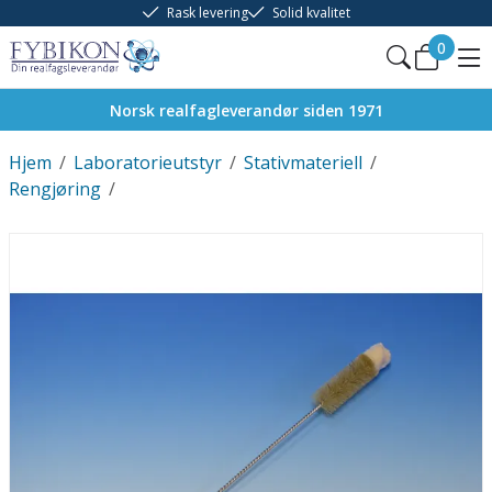
Rask levering
Solid kvalitet
0
Norsk realfagleverandør siden 1971
Hjem
/
Laboratorieutstyr
/
Stativmateriell
/
Rengjøring
/