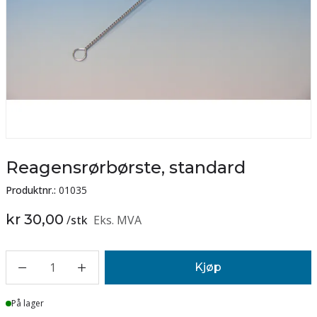
Reagensrørbørste, standard
Produktnr.:
01035
kr 30,00
/
stk
Eks. MVA
1
Kjøp
Lager
På lager