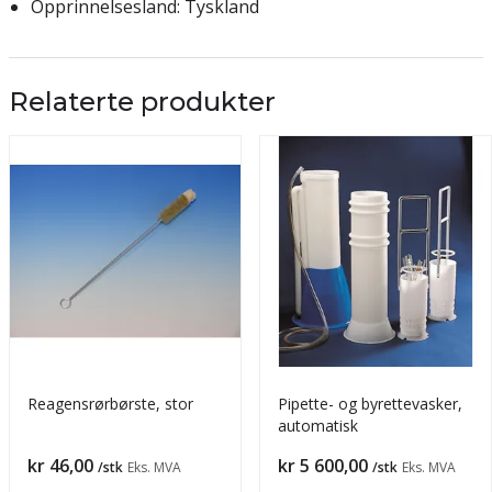
Opprinnelsesland: Tyskland
Relaterte produkter
Reagensrørbørste, stor
Pipette- og byrettevasker,
automatisk
Pris
Pris
kr 46,00
kr 5 600,00
/stk
Eks. MVA
/stk
Eks. MVA