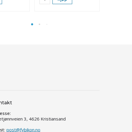
ntakt
esse:
etjønnveien 3, 4626 Kristiansand
st:
post@fybikon.no