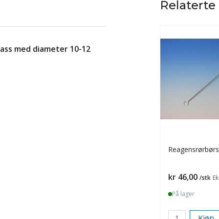
Relaterte
lass med diameter 10-12
Reagensrørbørst
Pris
kr 46,00
/stk
Ek
På lager
Kjøp