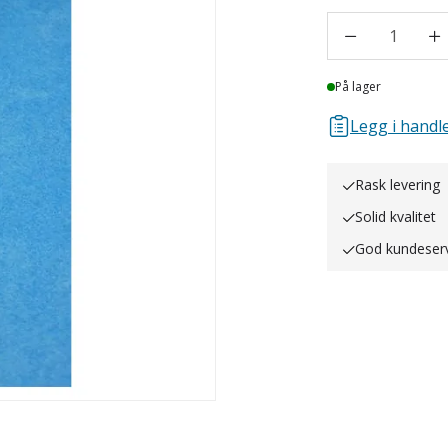
1
Lager
På lager
Legg i handle
Rask levering
Solid kvalitet
God kundeser