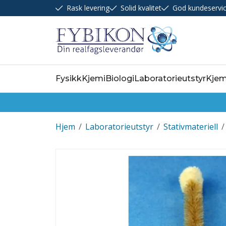
Rask levering
Solid kvalitet
God kundeservi
Fysikk
Kjemi
Biologi
Laboratorieutstyr
Kjem
Hjem
/
Laboratorieutstyr
/
Stativmateriell
/