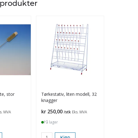
 produkter
e, stor
Tørkestativ, liten modell, 32
Pipettesylin
knagger
Pris
Pris
kr 250,00
kr 260,00
s. MVA
/stk
Eks. MVA
På lager
På lager
Kjøp
K