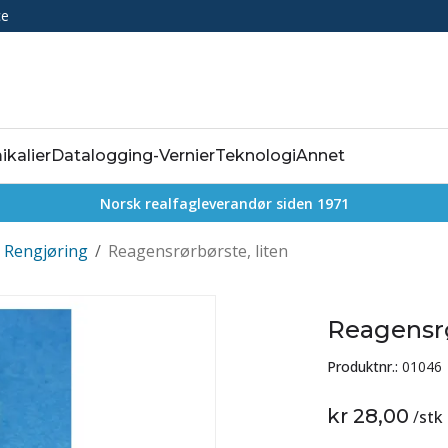
ce
ikalier
Datalogging-Vernier
Teknologi
Annet
Norsk realfagleverandør siden 1971
Rengjøring
/
Reagensrørbørste, liten
Reagensrø
Produktnr.:
01046
kr 28,00
/
stk