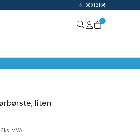
38012166
0
Mine sider
rbørste, liten
Eks. MVA