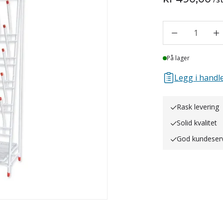
1
Lager
På lager
Legg i handle
Rask levering
Solid kvalitet
God kundeser