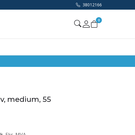
38012166
0
Mine sider
iv, medium, 55
tk
Eks. MVA