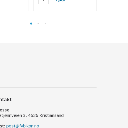
ntakt
esse:
etjønnveien 3, 4626 Kristiansand
st:
post@fybikon.no