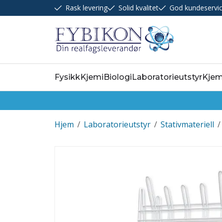
Rask levering
Solid kvalitet
God kundeservi
Fysikk
Kjemi
Biologi
Laboratorieutstyr
Kjem
Hjem
/
Laboratorieutstyr
/
Stativmateriell
/