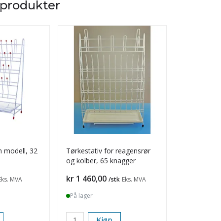
 produkter
en modell, 32
Tørkestativ for reagensrør
Byrettebørs
og kolber, 65 knagger
Pris
Pris
kr 1 460,00
kr 140,00
Eks. MVA
/stk
Eks. MVA
På lager
På lager
Kjøp
K