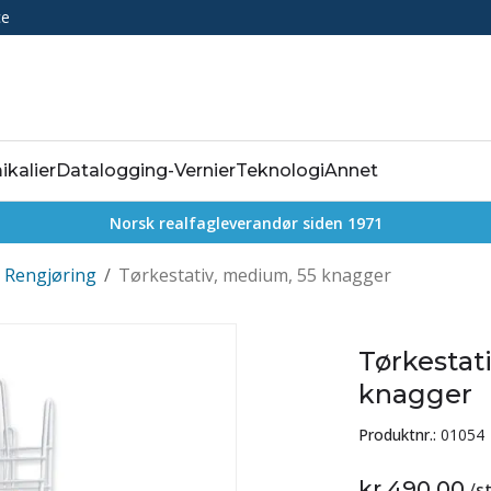
ce
ikalier
Datalogging-Vernier
Teknologi
Annet
Norsk realfagleverandør siden 1971
Rengjøring
/
Tørkestativ, medium, 55 knagger
Tørkestat
knagger
Produktnr.:
01054
kr 490,00
/
s