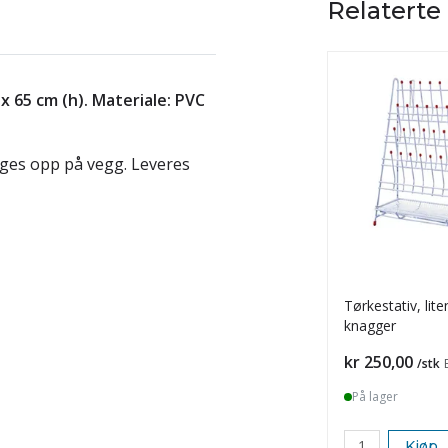
Relaterte
x 65 cm (h). Materiale: PVC
nges opp på vegg. Leveres
Tørkestativ, lit
knagger
Pris
kr 250,00
/stk
På lager
Kjøp