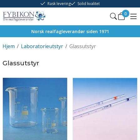
Rask levering
Solid kvalitet
0
Norsk realfagleverandør siden 1971
Hjem
/
Laboratorieutstyr
/
Glassutstyr
Glassutstyr