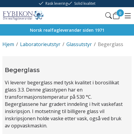
Rask levering
Solid kvalitet
0
Norsk realfagleverandør siden 1971
Hjem
/
Laboratorieutstyr
/
Glassutstyr
/
Begerglass
Begerglass
Vi leverer begerglass med tysk kvalitet i borosilikat
glass 3.3. Denne glasstypen har en
transformasjonstemperatur på 530 °C.
Begerglassene har gradert inndeling i hvit vaskefast
inskripsjon. I motsetning til billigere glass vil
inskripsjonen holde vaske etter vask, også ved bruk
av oppvaskmaskin.