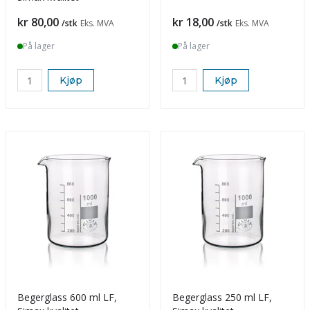
Pris
Pris
kr 80,00
kr 18,00
/stk
Eks. MVA
/stk
Eks. MVA
På lager
På lager
Kjøp
Kjøp
Begerglass 600 ml LF,
Begerglass 250 ml LF,