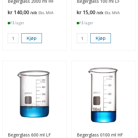
Begerglass 2000 ml HF
Begerglass 100 ml LF
Pris
Pris
kr 140,00
kr 15,00
/stk
Eks. MVA
/stk
Eks. MVA
På lager
På lager
Kjøp
Kjøp
Begerglass 600 ml LF
Begerglass 0100 ml HF