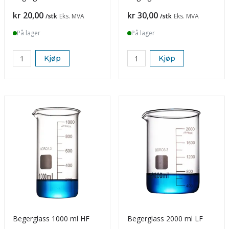
Pris
Pris
kr 20,00
kr 30,00
/stk
Eks. MVA
/stk
Eks. MVA
På lager
På lager
Kjøp
Kjøp
Begerglass 1000 ml HF
Begerglass 2000 ml LF