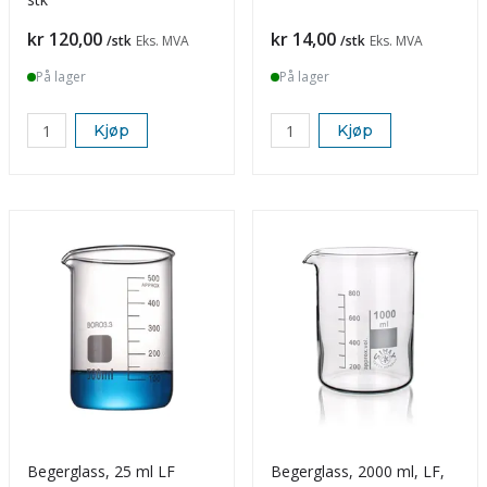
Pris
Pris
kr 120,00
kr 14,00
/stk
Eks. MVA
/stk
Eks. MVA
På lager
På lager
Kjøp
Kjøp
Begerglass, 25 ml LF
Begerglass, 2000 ml, LF,