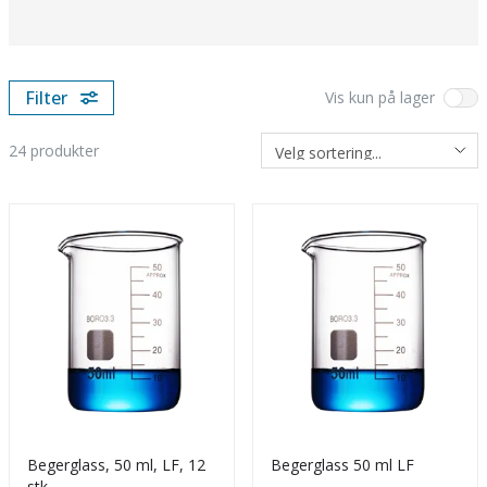
Begerglass leveres i type lav (LF) eller høy form (HF).
Filter
Vis kun på lager
24
produkter
Begerglass, 50 ml, LF, 12
Begerglass 50 ml LF
stk