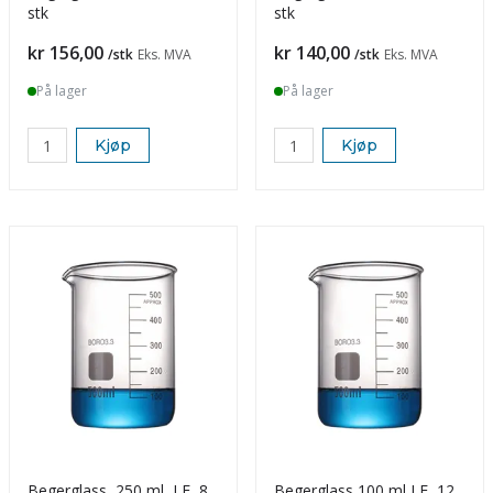
stk
stk
Pris
Pris
kr 156,00
kr 140,00
/stk
Eks. MVA
/stk
Eks. MVA
På lager
På lager
Kjøp
Kjøp
Begerglass, 250 ml, LF, 8
Begerglass 100 ml LF, 12