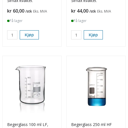
Simax kvalitet
Simax kvalitet
Pris
Pris
kr 60,00
kr 44,00
/stk
Eks. MVA
/stk
Eks. MVA
På lager
På lager
Kjøp
Kjøp
Begerglass 100 ml LF,
Begerglass 250 ml HF