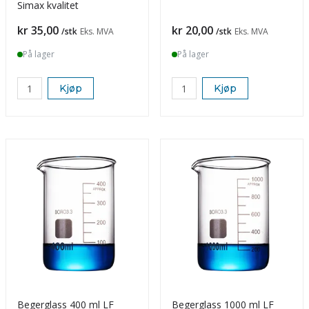
Simax kvalitet
Pris
Pris
kr 35,00
kr 20,00
/stk
Eks. MVA
/stk
Eks. MVA
På lager
På lager
Kjøp
Kjøp
Begerglass 400 ml LF
Begerglass 1000 ml LF