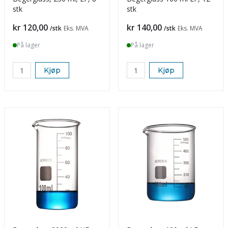
stk
stk
Pris
Pris
kr 120,00
kr 140,00
/stk
Eks. MVA
/stk
Eks. MVA
På lager
På lager
Kjøp
Kjøp