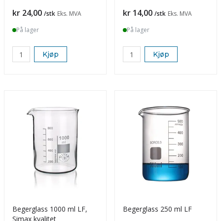
Pris
Pris
kr 24,00
kr 14,00
/stk
Eks. MVA
/stk
Eks. MVA
På lager
På lager
Kjøp
Kjøp
Begerglass 1000 ml LF,
Begerglass 250 ml LF
Simax kvalitet