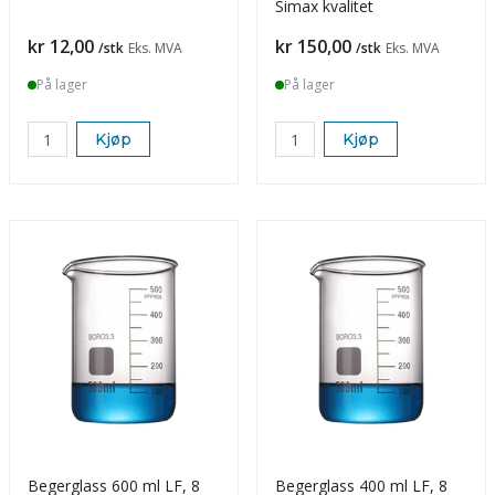
Simax kvalitet
Pris
Pris
kr 12,00
kr 150,00
/stk
Eks. MVA
/stk
Eks. MVA
På lager
På lager
Kjøp
Kjøp
Begerglass 600 ml LF, 8
Begerglass 400 ml LF, 8