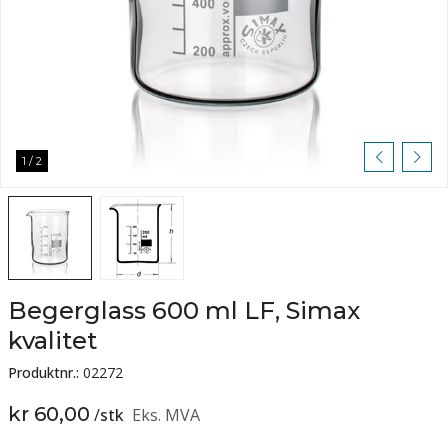
1
/
2
Begerglass 600 ml LF, Simax
kvalitet
Produktnr.:
02272
kr 60,00
/
stk
Eks. MVA