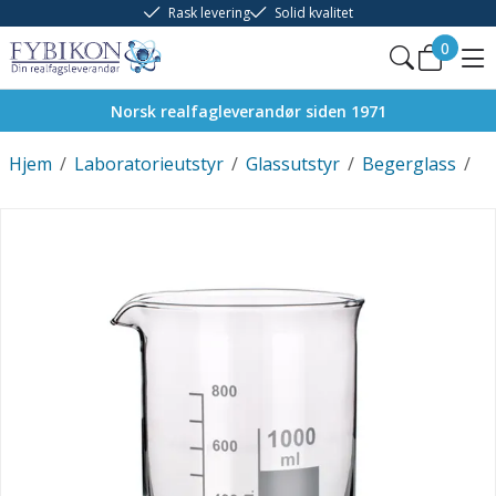
Rask levering
Solid kvalitet
0
Norsk realfagleverandør siden 1971
Hjem
/
Laboratorieutstyr
/
Glassutstyr
/
Begerglass
/