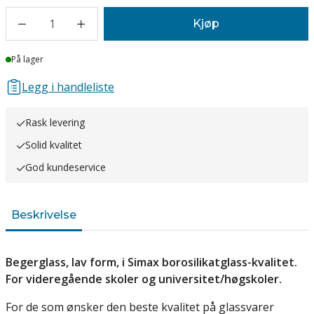
1
Kjøp
Lager
På lager
Legg i handleliste
Rask levering
Solid kvalitet
God kundeservice
Beskrivelse
Begerglass, lav form, i Simax borosilikatglass-kvalitet.
For videregående skoler og universitet/høgskoler.
For de som ønsker den beste kvalitet på glassvarer