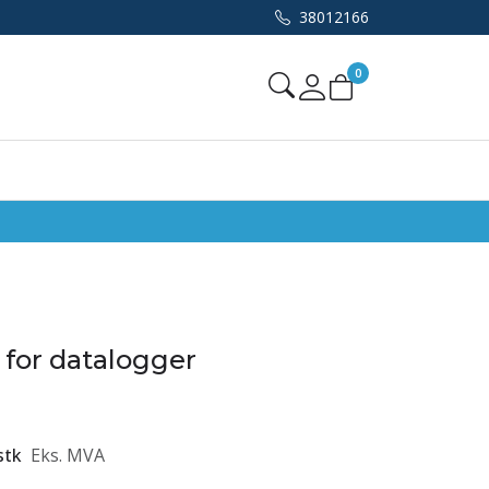
38012166
0
Mine sider
 for datalogger
stk
Eks. MVA