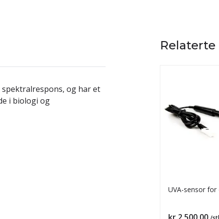
Relaterte
 spektralrespons, og har et
e i biologi og
UVA-sensor for 
Pris
kr 2 500,00
/st