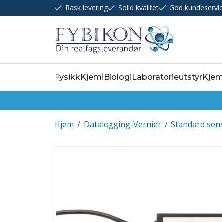
Rask levering
Solid kvalitet
God kundeservi
Fysikk
Kjemi
Biologi
Laboratorieutstyr
Kjem
Hjem
/
Datalogging-Vernier
/
Standard sen