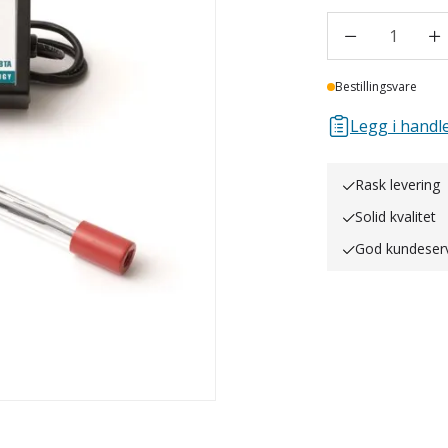
1
Lager
Bestillingsvare
Legg i handle
Rask levering
Solid kvalitet
God kundeser