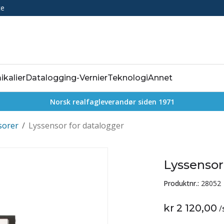
ce
ikalier
Datalogging-Vernier
Teknologi
Annet
Norsk realfagleverandør siden 1971
sorer
/
Lyssensor for datalogger
Lyssensor
Produktnr.:
28052
kr 2 120,00
/