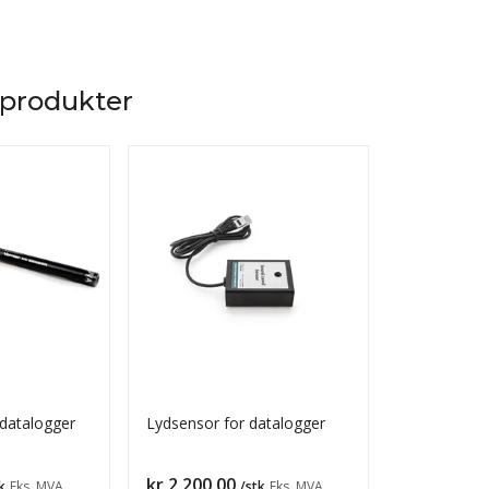
 produkter
datalogger
Lydsensor for datalogger
Turbiditets
datalogger
Pris
Pris
kr 2 200,00
kr 2 580,0
k
Eks. MVA
/stk
Eks. MVA