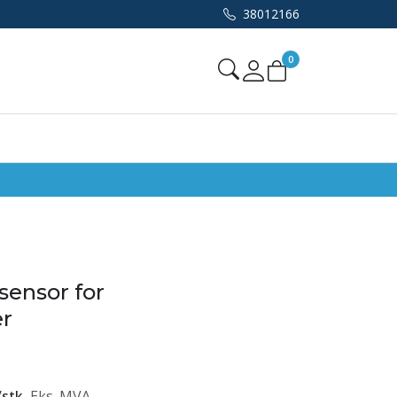
38012166
0
Mine sider
sensor for
er
/
stk
Eks. MVA