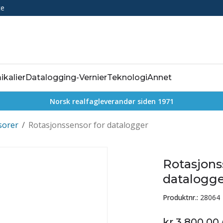
ce
ikalier
Datalogging-Vernier
Teknologi
Annet
Norsk realfagleverandør siden 1971
sorer
/
Rotasjonssensor for datalogger
Rotasjons
datalogg
Produktnr.:
28064
kr 3 800,00