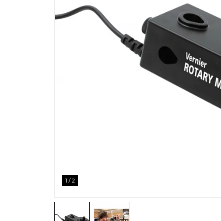
1
/
2