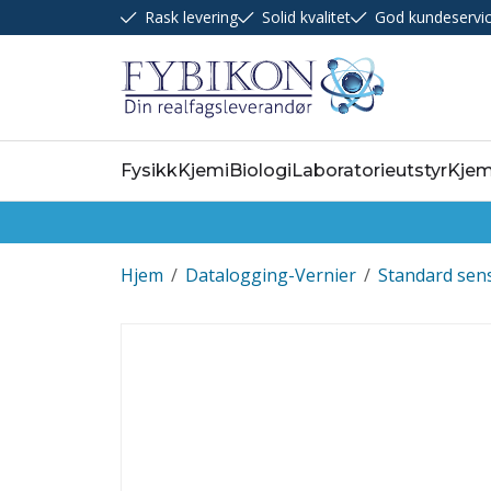
Rask levering
Solid kvalitet
God kundeservi
Fysikk
Kjemi
Biologi
Laboratorieutstyr
Kjem
Hjem
/
Datalogging-Vernier
/
Standard sen