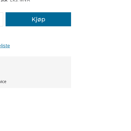
Kjøp
liste
vice