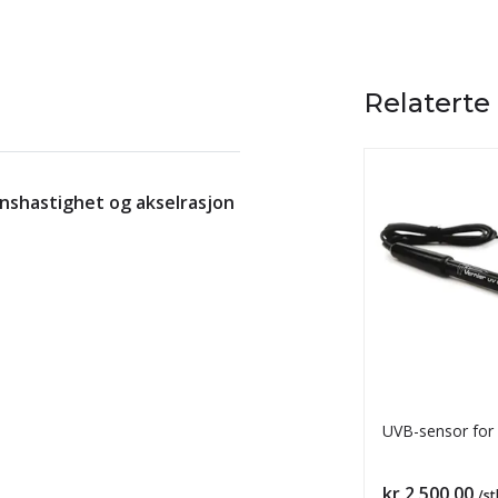
Relaterte
nshastighet og akselrasjon
UVB-sensor for
Pris
kr 2 500,00
/st