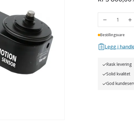
1
Lager
Bestillingsvare
Legg i handle
Rask levering
Solid kvalitet
God kundeser