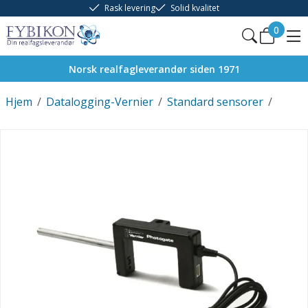
Rask levering
Solid kvalitet
0
Norsk realfagleverandør siden 1971
Hjem
/
Datalogging-Vernier
/
Standard sensorer
/