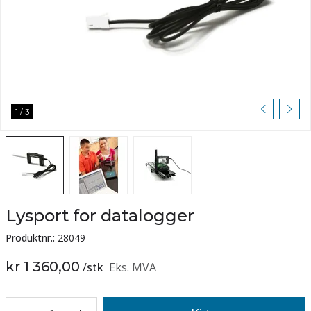
1
/
3
Lysport for datalogger
Produktnr.:
28049
kr 1 360,00
/
stk
Eks. MVA