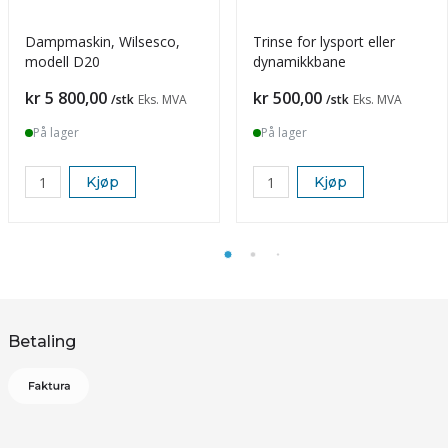
Dampmaskin, Wilsesco,
Trinse for lysport eller
modell D20
dynamikkbane
Pris
Pris
kr 5 800,00
kr 500,00
/stk
Eks. MVA
/stk
Eks. MVA
På lager
På lager
Kjøp
Kjøp
Betaling