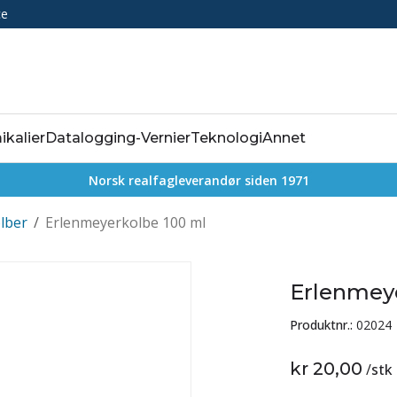
ce
ikalier
Datalogging-Vernier
Teknologi
Annet
Norsk realfagleverandør siden 1971
lber
/
Erlenmeyerkolbe 100 ml
Erlenmey
Produktnr.:
02024
kr 20,00
/
stk