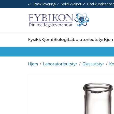
Rask levering
Solid kvalitet
God kundeservi
Fysikk
Kjemi
Biologi
Laboratorieutstyr
Kjem
Hjem
/
Laboratorieutstyr
/
Glassutstyr
/
Ko