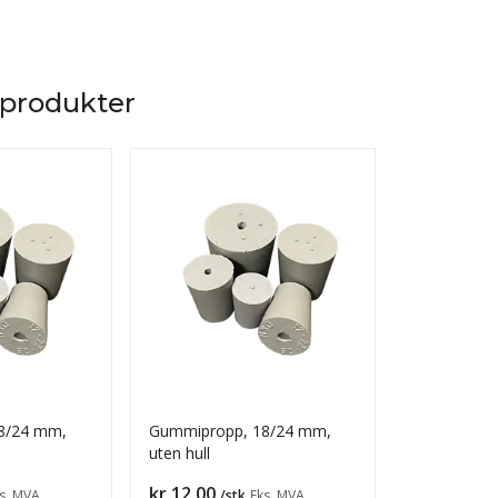
 produkter
8/24 mm,
Gummipropp, 18/24 mm,
Målekolbe med propp, 500
uten hull
ml
Pris
Pris
kr 12,00
kr 110,00
s. MVA
/stk
Eks. MVA