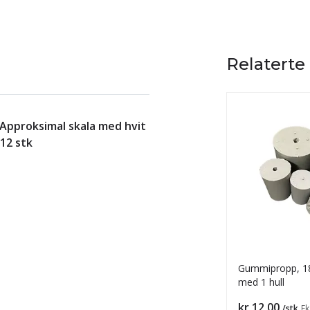
Relaterte
Approksimal skala med hvit
 12 stk
Gummipropp, 1
med 1 hull
Pris
kr 12,00
/stk
Ek