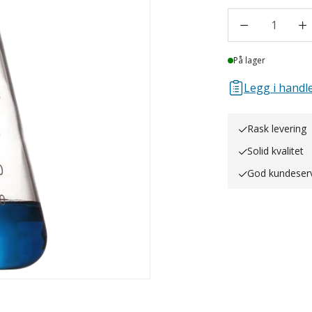
1
Lager
På lager
Legg i handle
Rask levering
Solid kvalitet
God kundeser