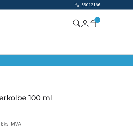
38012166
0
Mine sider
erkolbe 100 ml
Eks. MVA