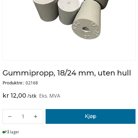
Gummipropp, 18/24 mm, uten hull
Produktnr.:
02168
kr 12,00
/
stk
Eks. MVA
1
Kjøp
Lager
På lager