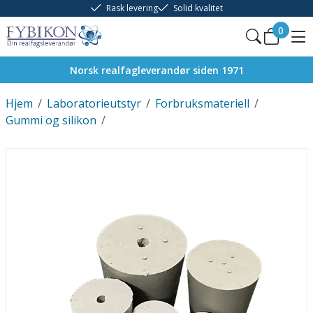
Rask levering
Solid kvalitet
0
Norsk realfagleverandør siden 1971
Hjem
/
Laboratorieutstyr
/
Forbruksmateriell
/
Gummi og silikon
/