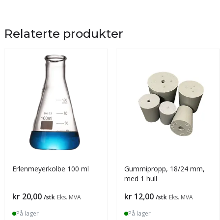
Relaterte produkter
Erlenmeyerkolbe 100 ml
Gummipropp, 18/24 mm,
med 1 hull
Pris
Pris
kr 20,00
kr 12,00
/stk
Eks. MVA
/stk
Eks. MVA
På lager
På lager