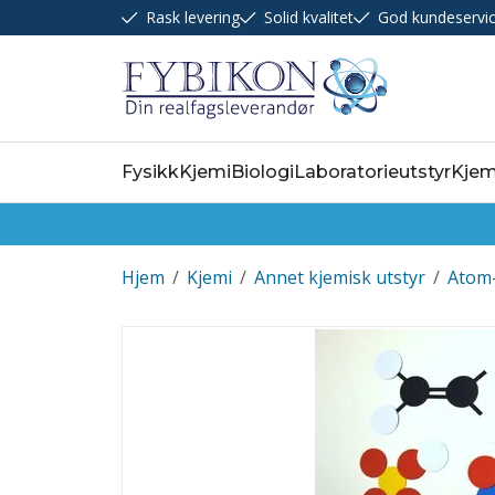
Rask levering
Solid kvalitet
God kundeservi
Fysikk
Kjemi
Biologi
Laboratorieutstyr
Kjem
Hjem
/
Kjemi
/
Annet kjemisk utstyr
/
Atom-