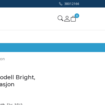
38012166
0
Mine sider
jon
dell Bright,
asjon
stk
Eks. MVA