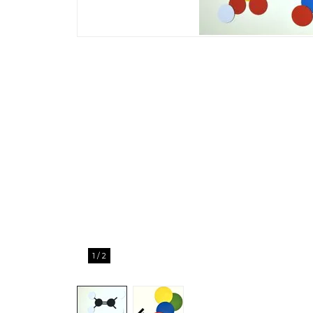
1
/
2