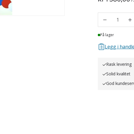
1
Lager
På lager
Legg i handle
Rask levering
Solid kvalitet
God kundeser