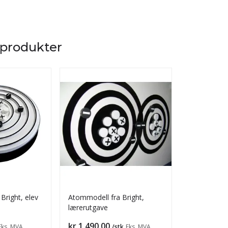
 produkter
Bright, elev
Atommodell fra Bright,
Diamantmod
lærerutgave
Pris
Pris
kr 1 490,00
kr 170,00
Eks. MVA
/stk
Eks. MVA