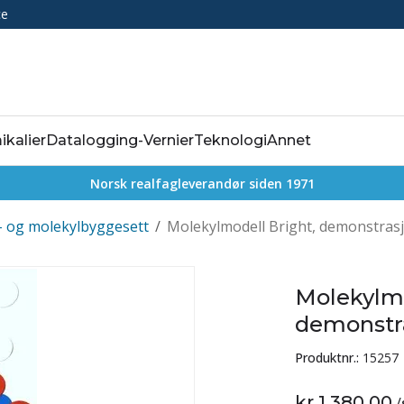
ce
ikalier
Datalogging-Vernier
Teknologi
Annet
Norsk realfagleverandør siden 1971
 og molekylbyggesett
/
Molekylmodell Bright, demonstras
Molekylmo
demonstr
Produktnr.:
15257
kr 1 380,00
/