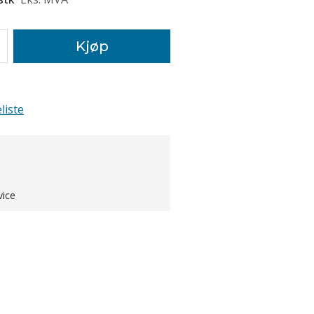
Kjøp
liste
vice