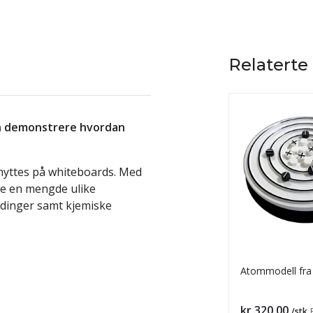
Relaterte
en demonstrere hvordan
nyttes på whiteboards. Med
re en mengde ulike
ndinger samt kjemiske
Atommodell fra 
Pris
kr 320,00
/stk