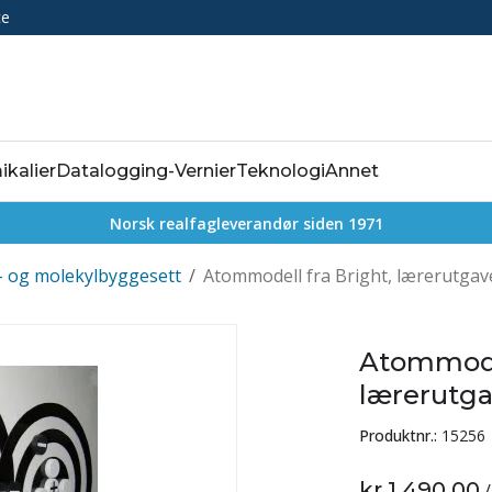
ce
ikalier
Datalogging-Vernier
Teknologi
Annet
Norsk realfagleverandør siden 1971
 og molekylbyggesett
/
Atommodell fra Bright, lærerutgav
Atommodel
lærerutg
Produktnr.:
15256
kr 1 490,00
/