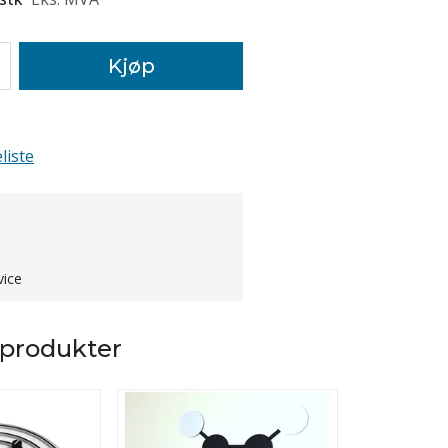
Kjøp
liste
vice
 produkter