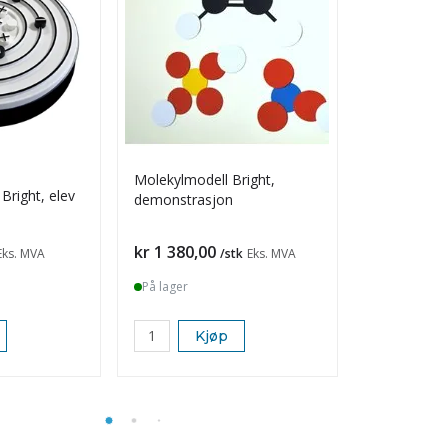
Molekylmodell Bright,
Bright, elev
Molekylorbi
demonstrasjon
Pris
Pris
kr 1 380,00
kr 530,00
Eks. MVA
/stk
Eks. MVA
På lager
På lager
Kjøp
K