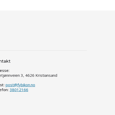
ntakt
esse:
etjønnveien 3, 4626 Kristiansand
st:
post@fybikon.no
efon:
38012166