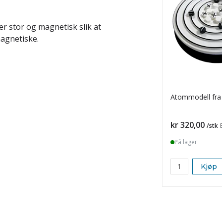
r stor og magnetisk slik at
magnetiske.
Atommodell fra 
Pris
kr 320,00
/stk
På lager
Kjøp