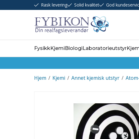
Rask levering
Solid kvalitet
God kundeservi
Fysikk
Kjemi
Biologi
Laboratorieutstyr
Kjem
Hjem
/
Kjemi
/
Annet kjemisk utstyr
/
Atom-