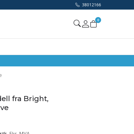
38012166
0
Mine sider
e
l fra Bright,
ave
stk
Eks. MVA