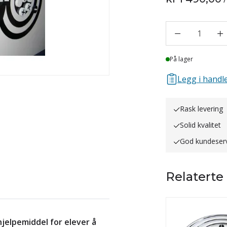
1
Lager
På lager
Legg i handle
Rask levering
Solid kvalitet
God kundeser
Relaterte
jelpemiddel for elever å