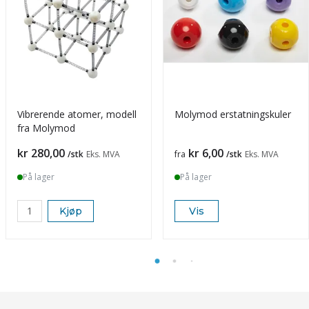
Vibrerende atomer, modell
Molymod erstatningskuler
fra Molymod
Pris
Pris
kr 280,00
kr 6,00
/stk
Eks. MVA
fra
/stk
Eks. MVA
På lager
På lager
Kjøp
Vis