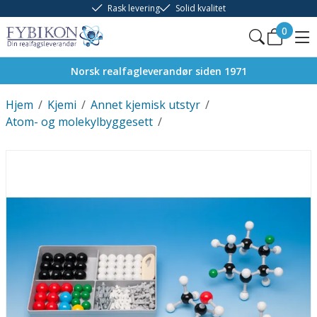
Rask levering
Solid kvalitet
0
Norsk realfagleverandør siden 1971
Hjem
/
Kjemi
/
Annet kjemisk utstyr
/
Atom- og molekylbyggesett
/