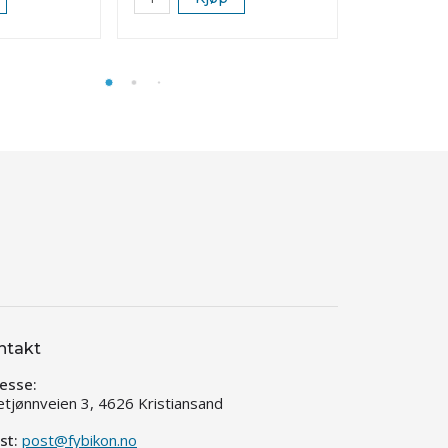
ntakt
esse:
etjønnveien 3, 4626 Kristiansand
st:
post@fybikon.no