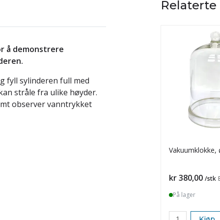
Relaterte
or å demonstrere
deren.
 fyll sylinderen full med
an stråle fra ulike høyder.
samt observer vanntrykket
Vakuumklokke,
Pris
kr 380,00
/stk
På lager
Kjøp