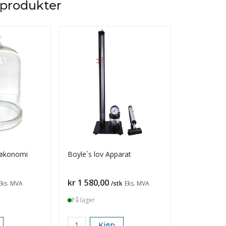
 produkter
 økonomi
Boyle`s lov Apparat
Vakuumklok
hurtigkoblin
Pris
Pris
kr 1 580,00
kr 440,00
Eks. MVA
/stk
Eks. MVA
På lager
På lager
Kjøp
K