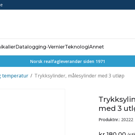
ce
ikalier
Datalogging-Vernier
Teknologi
Annet
Norsk realfagleverandør siden 1971
g temperatur
/
Trykksylinder, målesylinder med 3 utløp
Trykksyli
med 3 utl
Produktnr.:
20222
kr 180,00
/
st