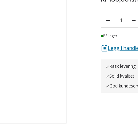
1
Lager
På lager
Legg i handle
Rask levering
Solid kvalitet
God kundeser