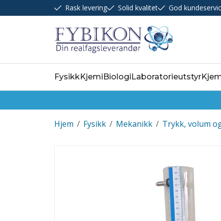
Rask levering
Solid kvalitet
God kundeservi
Fysikk
Kjemi
Biologi
Laboratorieutstyr
Kjem
Hjem
/
Fysikk
/
Mekanikk
/
Trykk, volum o