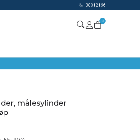
38012166
0
Mine sider
nder, målesylinder
øp
k
Eks. MVA