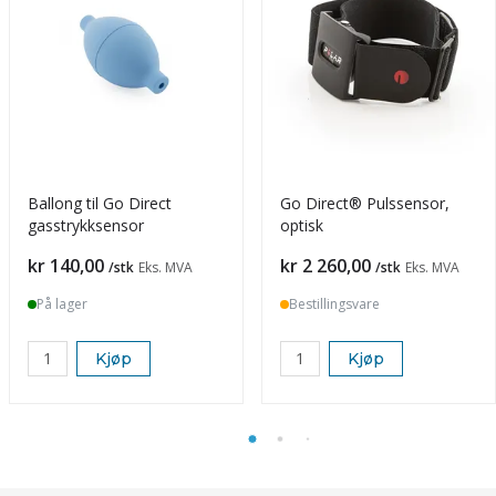
Ballong til Go Direct
Go Direct® Pulssensor,
gasstrykksensor
optisk
Pris
Pris
kr 140,00
kr 2 260,00
/stk
Eks. MVA
/stk
Eks. MVA
På lager
Bestillingsvare
Kjøp
Kjøp