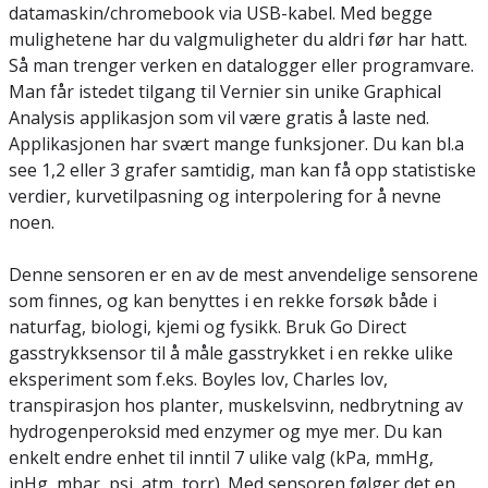
datamaskin/chromebook via USB-kabel. Med begge
mulighetene har du valgmuligheter du aldri før har hatt.
Så man trenger verken en datalogger eller programvare.
Man får istedet tilgang til Vernier sin unike Graphical
Analysis applikasjon som vil være gratis å laste ned.
Applikasjonen har svært mange funksjoner. Du kan bl.a
see 1,2 eller 3 grafer samtidig, man kan få opp statistiske
verdier, kurvetilpasning og interpolering for å nevne
noen.
Denne sensoren er en av de mest anvendelige sensorene
som finnes, og kan benyttes i en rekke forsøk både i
naturfag, biologi, kjemi og fysikk. Bruk Go Direct
gasstrykksensor til å måle gasstrykket i en rekke ulike
eksperiment som f.eks. Boyles lov, Charles lov,
transpirasjon hos planter, muskelsvinn, nedbrytning av
hydrogenperoksid med enzymer og mye mer. Du kan
enkelt endre enhet til inntil 7 ulike valg (kPa, mmHg,
inHg, mbar, psi, atm, torr). Med sensoren følger det en