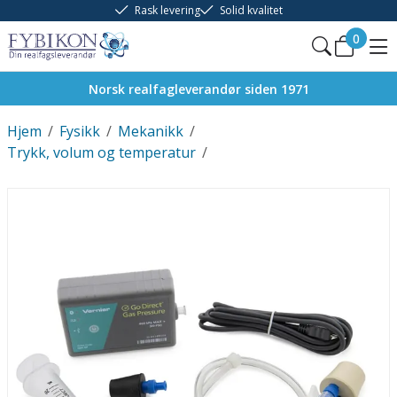
Rask levering
Solid kvalitet
0
Norsk realfagleverandør siden 1971
Hjem
/
Fysikk
/
Mekanikk
/
Trykk, volum og temperatur
/