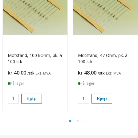
Motstand, 100 kOhm, pk. á
Motstand, 47 Ohm, pk. á
100 stk
100 stk
Pris
Pris
kr 40,00
kr 48,00
/stk
Eks. MVA
/stk
Eks. MVA
På lager
På lager
Kjøp
Kjøp