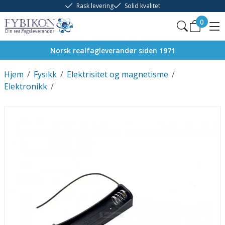
Rask levering
Solid kvalitet
0
Norsk realfagleverandør siden 1971
Hjem
/
Fysikk
/
Elektrisitet og magnetisme
/
Elektronikk
/