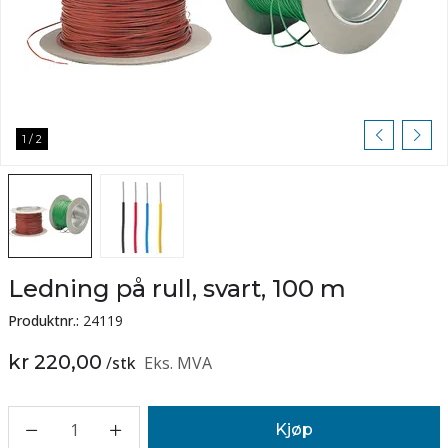
1
/
2
Ledning på rull, svart, 100 m
Produktnr.:
24119
kr 220,00
/
stk
Eks. MVA
1
Kjøp