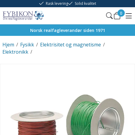
Rask levering
Solid kvalitet
0
Norsk realfagleverandør siden 1971
Hjem
/
Fysikk
/
Elektrisitet og magnetisme
/
Elektronikk
/