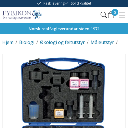
Rask levering
Solid kvalitet
0
Norsk realfagleverandør siden 1971
Hjem
/
Biologi
/
Økologi og feltutstyr
/
Måleutstyr
/