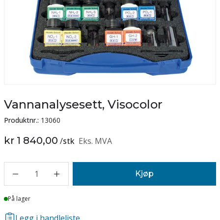
Vannanalysesett, Visocolor
Produktnr.:
13060
kr 1 840,00
/
stk
Eks. MVA
1
Kjøp
Lager
På lager
Legg i handleliste