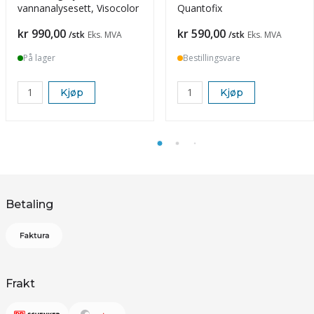
vannanalysesett, Visocolor
Quantofix
Pris
Pris
kr 990,00
kr 590,00
/stk
Eks. MVA
/stk
Eks. MVA
På lager
Bestillingsvare
Kjøp
Kjøp
Betaling
Frakt