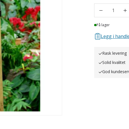
1
Lager
På lager
Legg i handle
Rask levering
Solid kvalitet
God kundeser