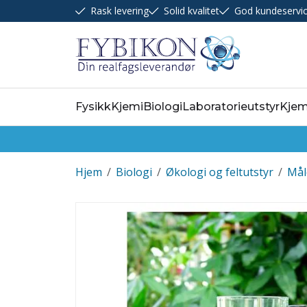
Rask levering
Solid kvalitet
God kundeservi
Fysikk
Kjemi
Biologi
Laboratorieutstyr
Kjem
Hjem
/
Biologi
/
Økologi og feltutstyr
/
Mål