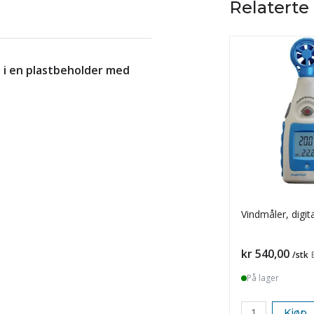
Relaterte
 i en plastbeholder med
Vindmåler, digita
Pris
kr 540,00
/stk
På lager
Kjøp