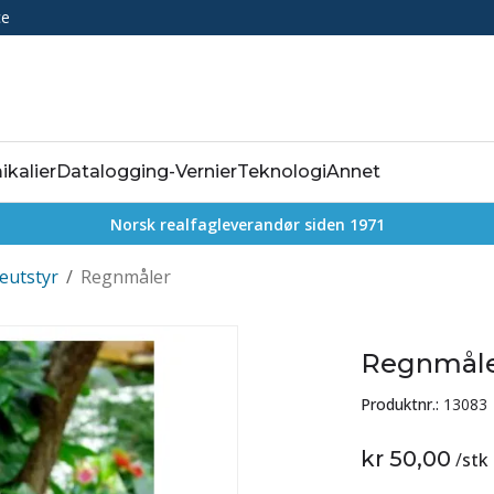
ce
ikalier
Datalogging-Vernier
Teknologi
Annet
Norsk realfagleverandør siden 1971
eutstyr
/
Regnmåler
Regnmål
Produktnr.:
13083
kr 50,00
/
stk