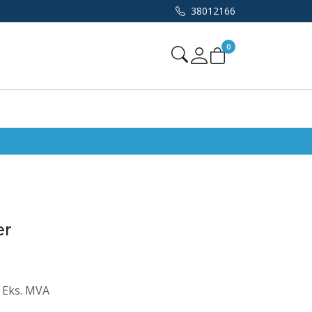
38012166
0
Mine sider
er
Eks. MVA