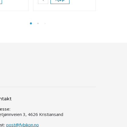
ntakt
esse:
etjønnveien 3, 4626 Kristiansand
st:
post@fybikon.no