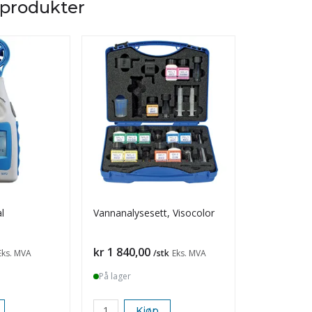
 produkter
l
Vannanalysesett, Visocolor
Transekt til
vegetasjon
Pris
Pris
kr 1 840,00
kr 190,00
Eks. MVA
/stk
Eks. MVA
På lager
På lager
Kjøp
K