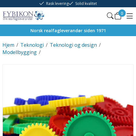
Rask levering
Solid kvalitet
0
Norsk realfagleverandør siden 1971
Hjem
/
Teknologi
/
Teknologi og design
/
Modellbygging
/