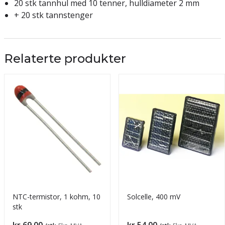
20 stk tannhul med 10 tenner, hulldiameter 2 mm
+ 20 stk tannstenger
Relaterte produkter
NTC-termistor, 1 kohm, 10
Solcelle, 400 mV
stk
Pris
Pris
kr 69,00
kr 54,00