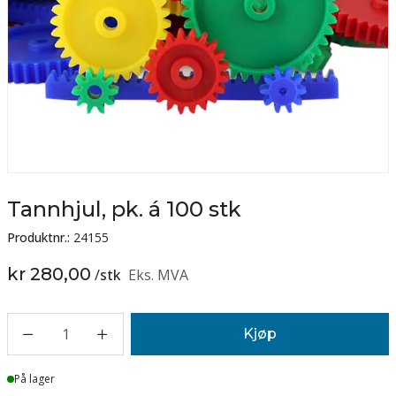
Tannhjul, pk. á 100 stk
Produktnr.:
24155
kr 280,00
/
stk
Eks. MVA
1
Kjøp
Lager
På lager