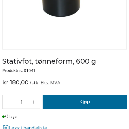
Stativfot, tønneform, 600 g
Produktnr.:
01041
kr 180,00
/
stk
Eks. MVA
1
Kjøp
Lager
På lager
Legg i handleliste