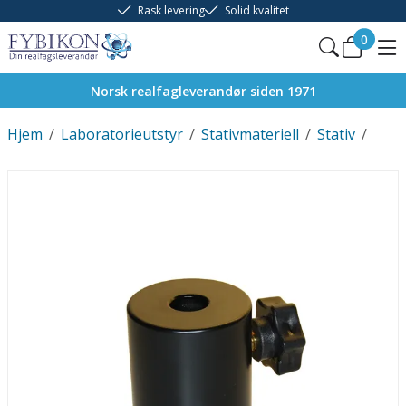
Rask levering
Solid kvalitet
0
Norsk realfagleverandør siden 1971
Hjem
/
Laboratorieutstyr
/
Stativmateriell
/
Stativ
/