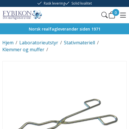
Rask levering
Solid kvalitet
0
Norsk realfagleverandør siden 1971
Hjem
/
Laboratorieutstyr
/
Stativmateriell
/
Klemmer og muffer
/