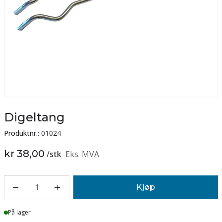
Digeltang
Produktnr.:
01024
kr 38,00
/
stk
Eks. MVA
1
Kjøp
Lager
På lager