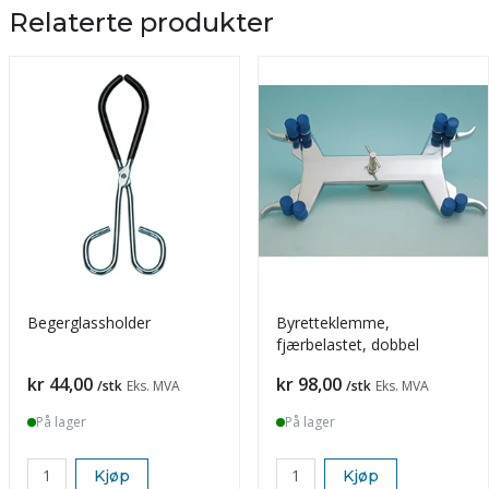
Relaterte produkter
Begerglassholder
Byretteklemme,
fjærbelastet, dobbel
Pris
Pris
kr 44,00
kr 98,00
/stk
Eks. MVA
/stk
Eks. MVA
På lager
På lager
Kjøp
Kjøp