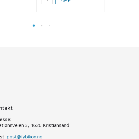
ntakt
esse:
etjønnveien 3, 4626 Kristiansand
st:
post@fybikon.no