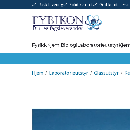
Rask levering
Solid kvalitet
God kundeservi
Fysikk
Kjemi
Biologi
Laboratorieutstyr
Kjem
Hjem
/
Laboratorieutstyr
/
Glassutstyr
/
Re