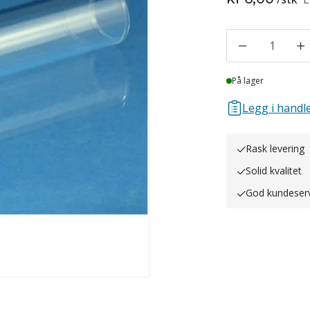
1
Lager
På lager
Legg i handle
Rask levering
Solid kvalitet
God kundeser