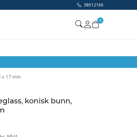
38012166
0
Mine sider
8 x 17 mm
eglass, konisk bunn,
mm
ks. MVA