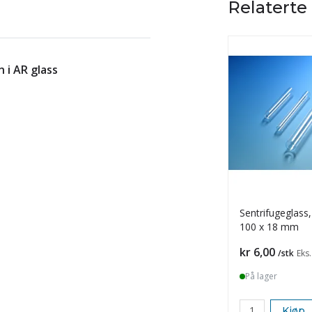
Relaterte
 i AR glass
Sentrifugeglass
100 x 18 mm
Pris
kr 6,00
/stk
Eks
På lager
Kjøp