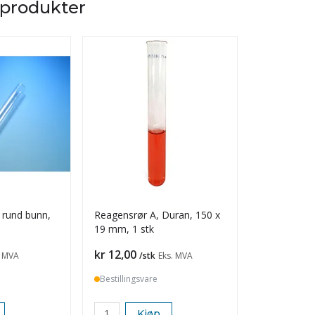
 produkter
, rund bunn,
Reagensrør A, Duran, 150 x
Reagensrør
19 mm, 1 stk
Pris
Pris
kr 12,00
kr 24,00
. MVA
/stk
Eks. MVA
/s
Bestillingsvare
På lager
Kjøp
K