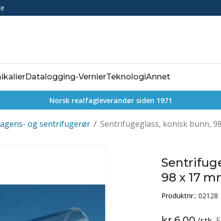
ce
ikalier
Datalogging-Vernier
Teknologi
Annet
Norsk realfagleverandør siden 1971
agens- og sentrifugerør
/
Sentrifugeglass, konisk bunn, 9
Sentrifug
98 x 17 
Produktnr.:
02128
kr 6,00
/
stk
E