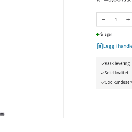
1
Lager
På lager
Legg i handle
Rask levering
Solid kvalitet
God kundeser