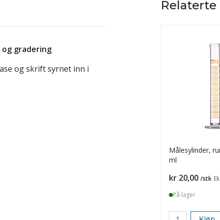
Relaterte
t og gradering
se og skrift syrnet inn i
Målesylinder, r
ml
Pris
kr 20,00
/stk
Ek
På lager
Kjøp