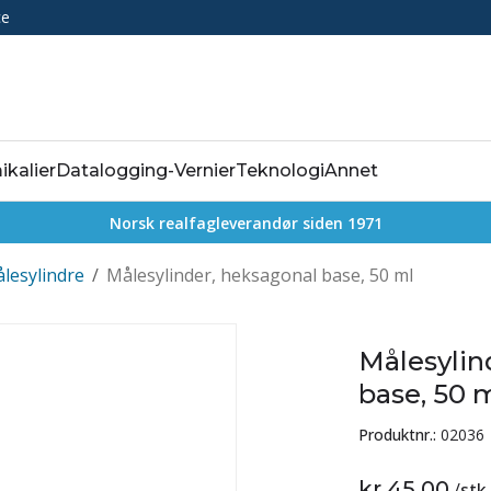
ce
ikalier
Datalogging-Vernier
Teknologi
Annet
Norsk realfagleverandør siden 1971
lesylindre
/
Målesylinder, heksagonal base, 50 ml
Målesylin
base, 50 
Produktnr.:
02036
kr 45,00
/
stk