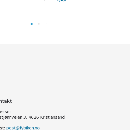
ntakt
esse:
etjønnveien 3, 4626 Kristiansand
st:
post@fybikon.no