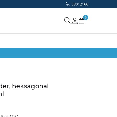
38012166
0
Mine sider
der, heksagonal
ml
Eks. MVA