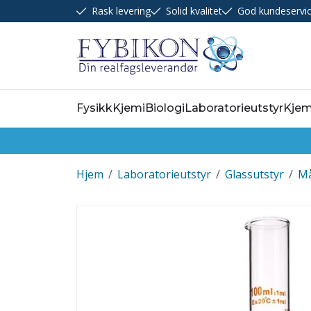
Rask levering
Solid kvalitet
God kundeservi
Fysikk
Kjemi
Biologi
Laboratorieutstyr
Kjem
Hjem
/
Laboratorieutstyr
/
Glassutstyr
/
Må