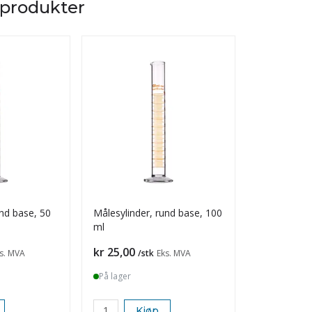
 produkter
und base, 50
Målesylinder, rund base, 100
Målesylinde
ml
ml
Pris
Pris
kr 25,00
kr 16,00
s. MVA
/stk
Eks. MVA
/s
På lager
På lager
Kjøp
K