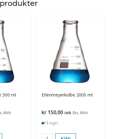
 produkter
e 500 ml
Erlenmeyerkolbe 2000 ml
Erlenmeyer
Pris
Pris
kr 150,00
kr 390,00
s. MVA
/stk
Eks. MVA
På lager
På lager
Kjøp
K