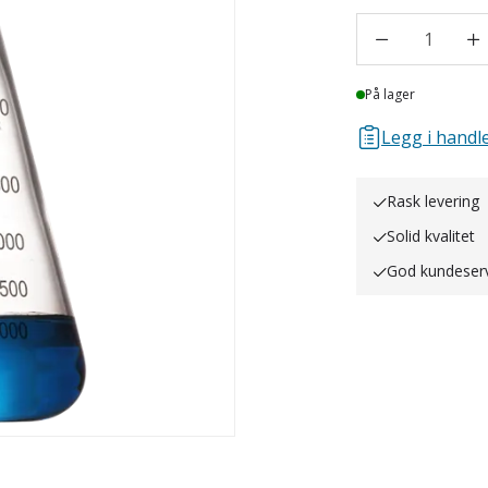
1
Lager
På lager
Legg i handle
Rask levering
Solid kvalitet
God kundeser