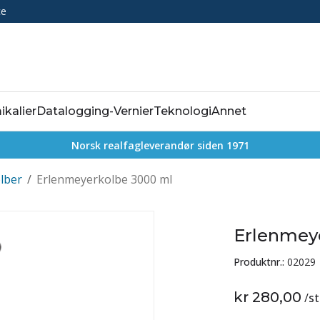
ce
ikalier
Datalogging-Vernier
Teknologi
Annet
Norsk realfagleverandør siden 1971
lber
/
Erlenmeyerkolbe 3000 ml
Erlenmey
Produktnr.:
02029
kr 280,00
/
st