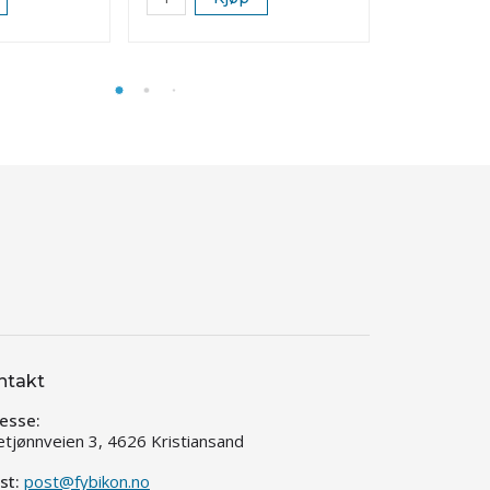
ntakt
esse:
etjønnveien 3, 4626 Kristiansand
st:
post@fybikon.no