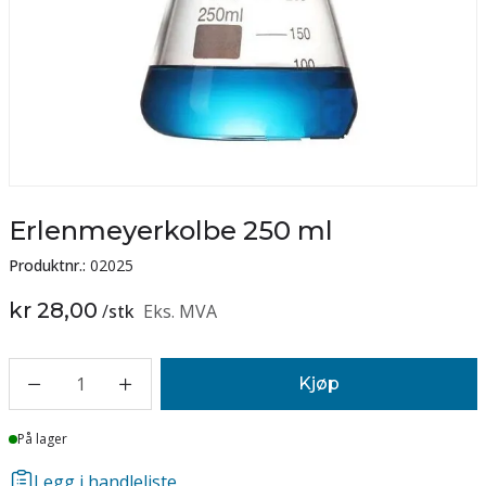
Erlenmeyerkolbe 250 ml
Produktnr.:
02025
kr 28,00
/
stk
Eks. MVA
1
Kjøp
Lager
På lager
Legg i handleliste