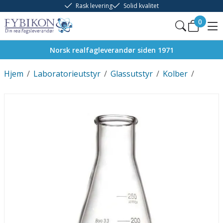
Rask levering
Solid kvalitet
0
Norsk realfagleverandør siden 1971
Hjem
/
Laboratorieutstyr
/
Glassutstyr
/
Kolber
/