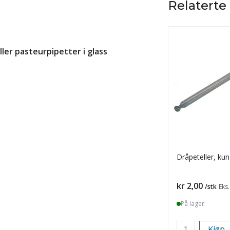
Relaterte
ler pasteurpipetter i glass
Dråpeteller, kun
Pris
kr 2,00
/stk
Eks
På lager
Kjøp