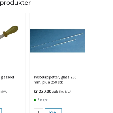
 produkter
 glassdel
Pasteurpipetter, glass 230
Pasteurpipe
mm, pk. á 250 stk
mm, pk. á 2
Pris
Pris
kr 220,00
kr 220,00
. MVA
/stk
Eks. MVA
På lager
På lager
Kjøp
K