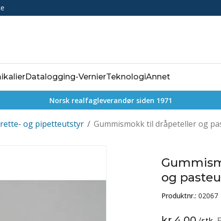
ce
ikalier
Datalogging-Vernier
Teknologi
Annet
Norsk realfagleverandør siden 1971
rette- og pipetteutstyr
/
Gummismokk til dråpeteller og pas
Gummismok
og pasteur
Produktnr.:
02067
kr 4,00
/
stk