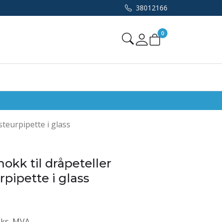
38012166
0
Mine sider
teurpipette i glass
k til dråpeteller
pipette i glass
Eks. MVA