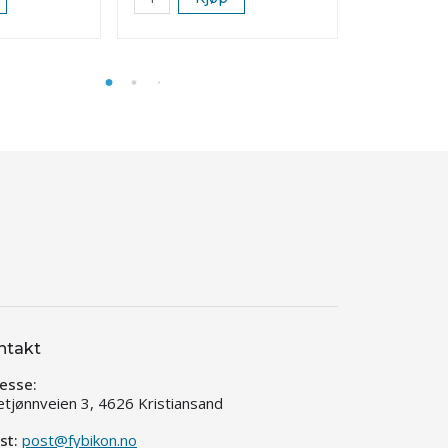
ntakt
esse:
etjønnveien 3, 4626 Kristiansand
st:
post@fybikon.no