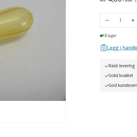
1
Lager
På lager
Legg i handle
Rask levering
Solid kvalitet
God kundeser