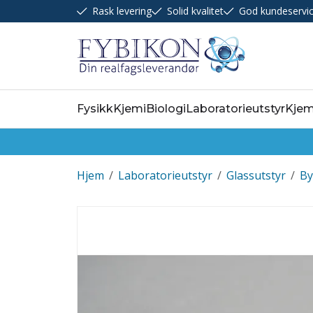
Rask levering
Solid kvalitet
God kundeservi
Fysikk
Kjemi
Biologi
Laboratorieutstyr
Kjem
Hjem
/
Laboratorieutstyr
/
Glassutstyr
/
By