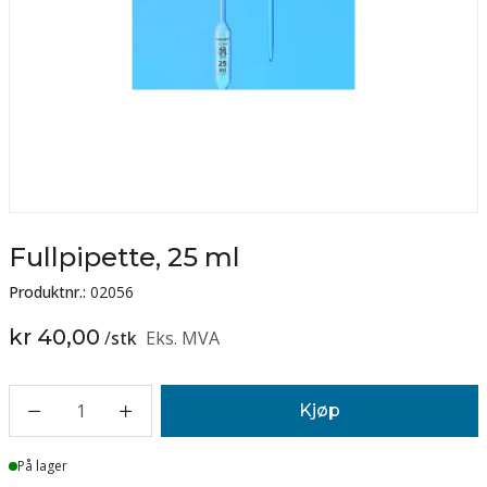
Fullpipette, 25 ml
Produktnr.:
02056
kr 40,00
/
stk
Eks. MVA
1
Kjøp
Lager
På lager