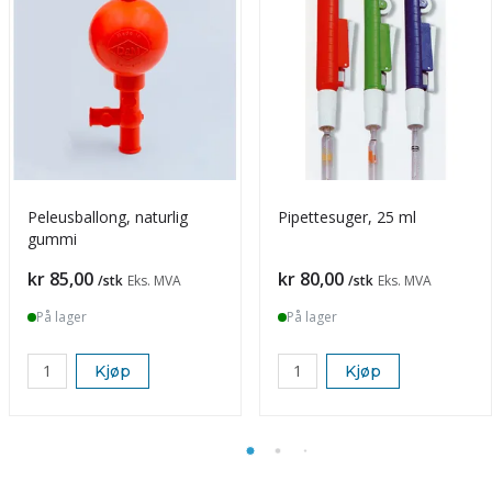
Peleusballong, naturlig
Pipettesuger, 25 ml
gummi
Pris
Pris
kr 85,00
kr 80,00
/stk
Eks. MVA
/stk
Eks. MVA
På lager
På lager
Kjøp
Kjøp