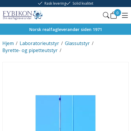
Rask levering
Solid kvalitet
0
Norsk realfagleverandør siden 1971
Hjem
/
Laboratorieutstyr
/
Glassutstyr
/
Byrette- og pipetteutstyr
/