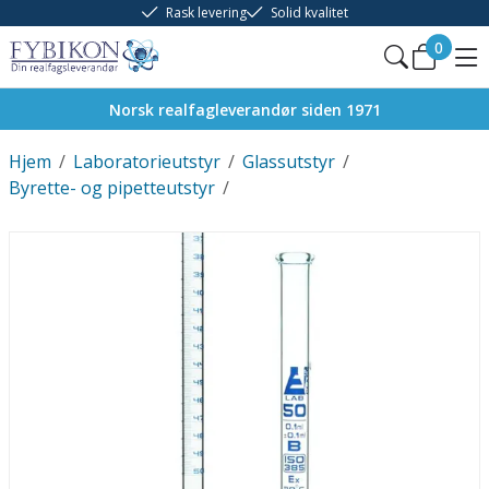
Rask levering
Solid kvalitet
0
Norsk realfagleverandør siden 1971
Hjem
/
Laboratorieutstyr
/
Glassutstyr
/
Byrette- og pipetteutstyr
/