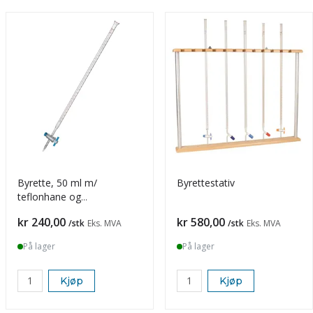
Byrette, 50 ml m/
Byrettestativ
teflonhane og
Schellbachstripe
Pris
Pris
kr 240,00
kr 580,00
/stk
Eks. MVA
/stk
Eks. MVA
På lager
På lager
Kjøp
Kjøp