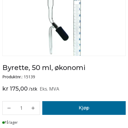
Byrette, 50 ml, økonomi
Produktnr.:
15139
kr 175,00
/
stk
Eks. MVA
1
Kjøp
Lager
På lager