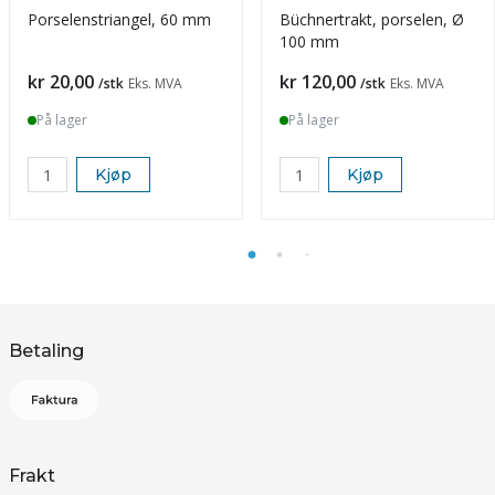
Porselenstriangel, 60 mm
Büchnertrakt, porselen, Ø
100 mm
Pris
Pris
kr 20,00
kr 120,00
/stk
Eks. MVA
/stk
Eks. MVA
På lager
På lager
Kjøp
Kjøp
Betaling
Frakt