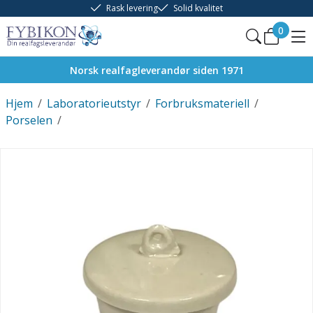
Rask levering
Solid kvalitet
0
Norsk realfagleverandør siden 1971
Hjem
/
Laboratorieutstyr
/
Forbruksmateriell
/
Porselen
/