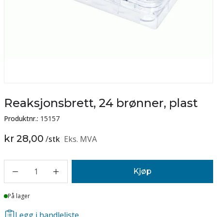
Reaksjonsbrett, 24 brønner, plast
Produktnr.:
15157
kr 28,00
/
stk
Eks. MVA
1
Kjøp
Lager
På lager
Legg i handleliste