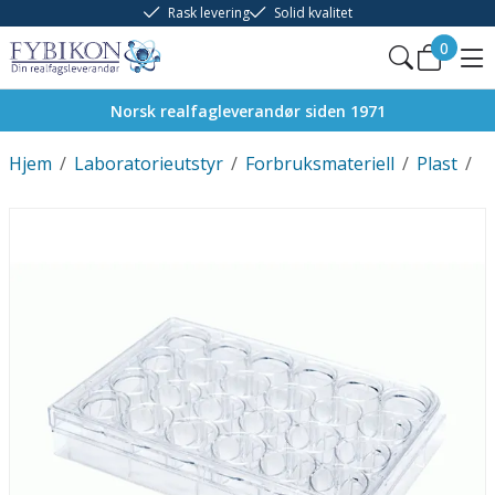
Rask levering
Solid kvalitet
0
Norsk realfagleverandør siden 1971
Hjem
/
Laboratorieutstyr
/
Forbruksmateriell
/
Plast
/