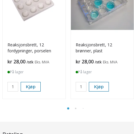
Reaksjonsbrett, 12
Reaksjonsbrett, 12
fordypninger, porselen
brønner, plast
Pris
Pris
kr 28,00
kr 28,00
/stk
Eks. MVA
/stk
Eks. MVA
På lager
På lager
Kjøp
Kjøp