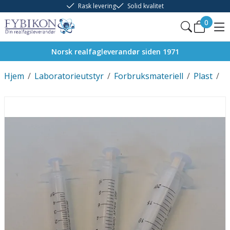
Rask levering
Solid kvalitet
0
Norsk realfagleverandør siden 1971
Hjem
/
Laboratorieutstyr
/
Forbruksmateriell
/
Plast
/