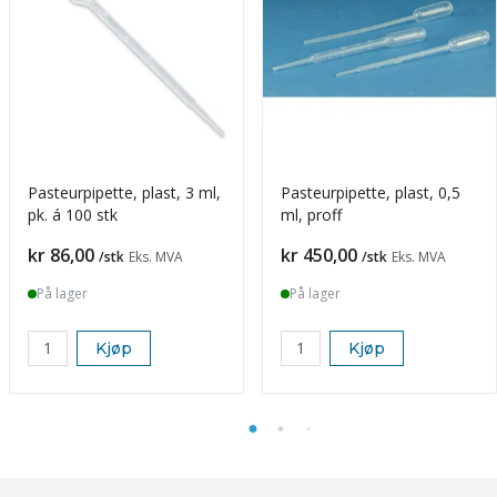
Pasteurpipette, plast, 3 ml,
Pasteurpipette, plast, 0,5
pk. á 100 stk
ml, proff
Pris
Pris
kr 86,00
kr 450,00
/stk
Eks. MVA
/stk
Eks. MVA
På lager
På lager
Kjøp
Kjøp