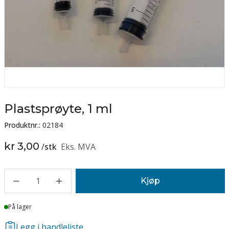
Plastsprøyte, 1 ml
Produktnr.:
02184
kr 3,00
/
stk
Eks. MVA
1
Kjøp
Lager
På lager
Legg i handleliste