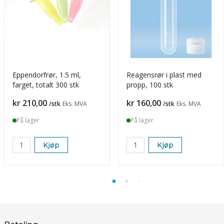
Eppendorfrør, 1.5 ml,
Reagensrør i plast med
farget, totalt 300 stk
propp, 100 stk
Pris
Pris
kr 210,00
kr 160,00
/stk
Eks. MVA
/stk
Eks. MVA
På lager
På lager
Kjøp
Kjøp