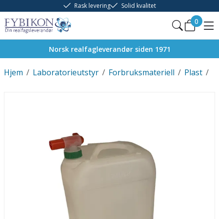
Rask levering
Solid kvalitet
0
Norsk realfagleverandør siden 1971
Hjem
/
Laboratorieutstyr
/
Forbruksmateriell
/
Plast
/