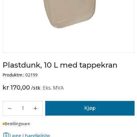
Plastdunk, 10 L med tappekran
Produktnr.:
02199
kr 170,00
/
stk
Eks. MVA
1
Kjøp
Lager
Bestillingsvare
Legg i handleliste