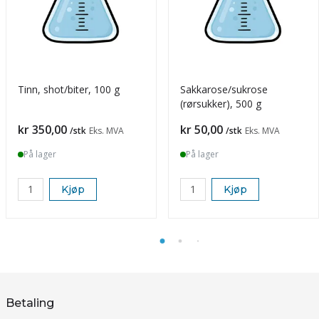
Tinn, shot/biter, 100 g
Sakkarose/sukrose
(rørsukker), 500 g
Pris
Pris
kr 350,00
kr 50,00
/stk
Eks. MVA
/stk
Eks. MVA
På lager
På lager
Kjøp
Kjøp
Betaling