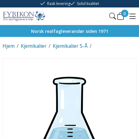
Rask levering
Solid kvalitet
0
Norsk realfagleverandør siden 1971
Hjem
/
Kjemikalier
/
Kjemikalier S-Å
/