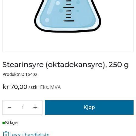
Stearinsyre (oktadekansyre), 250 g
Produktnr.:
16402
kr 70,00
/
stk
Eks. MVA
1
Kjøp
Lager
På lager
Legg i handleliste