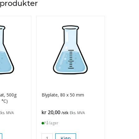
 produkter
t, 500g
Blyplate, 80 x 50 mm
Bivoks, ubl
 °C)
Pris
Pris
kr 20,00
kr 250,00
Eks. MVA
/stk
Eks. MVA
På lager
På lager
Kjøp
K