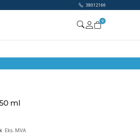
38012166
0
Mine sider
50 ml
k
Eks. MVA