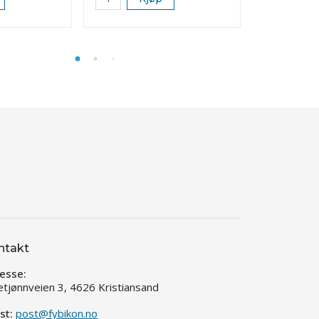
ntakt
esse:
etjønnveien 3, 4626 Kristiansand
st:
post@fybikon.no