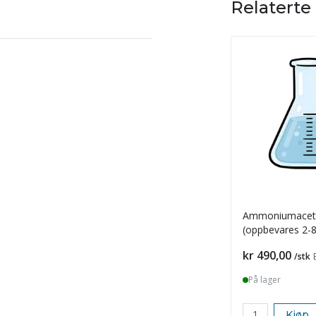
Relaterte
Ammoniumaceta
(oppbevares 2-8
Pris
kr 490,00
/stk
På lager
Kjøp