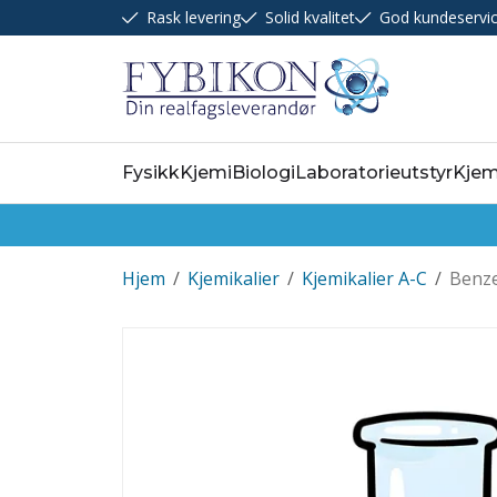
Rask levering
Solid kvalitet
God kundeservi
Fysikk
Kjemi
Biologi
Laboratorieutstyr
Kjem
Hjem
/
Kjemikalier
/
Kjemikalier A-C
/
Benze