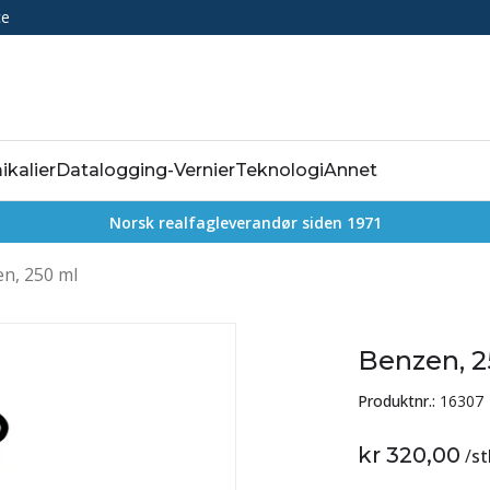
ce
ikalier
Datalogging-Vernier
Teknologi
Annet
Norsk realfagleverandør siden 1971
n, 250 ml
Benzen, 2
Produktnr.:
16307
kr 320,00
/
st