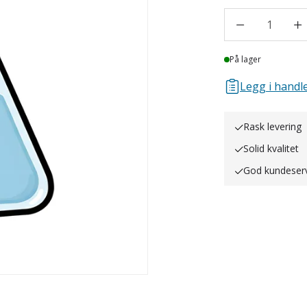
1
Lager
På lager
Legg i handle
Rask levering
Solid kvalitet
God kundeser