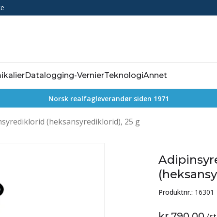
ce
ikalier
Datalogging-Vernier
Teknologi
Annet
Norsk realfagleverandør siden 1971
nsyrediklorid (heksansyrediklorid), 25 g
Adipinsyr
(heksansyr
Produktnr.:
16301
kr 790,00
/
st