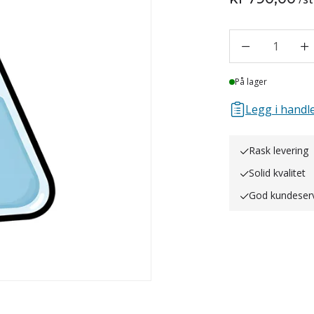
1
Lager
På lager
Legg i handle
Rask levering
Solid kvalitet
God kundeser