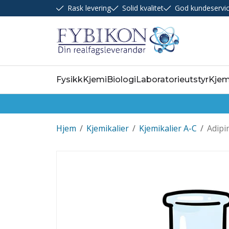
Rask levering
Solid kvalitet
God kundeservi
Fysikk
Kjemi
Biologi
Laboratorieutstyr
Kjem
Hjem
/
Kjemikalier
/
Kjemikalier A-C
/
Adipi