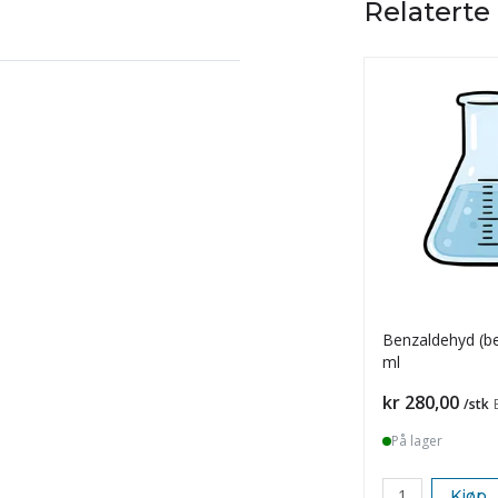
Relaterte
Benzaldehyd (be
ml
Pris
kr 280,00
/stk
På lager
Kjøp