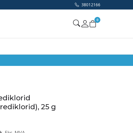
38012166
0
Mine sider
ediklorid
ediklorid), 25 g
k
Eks. MVA