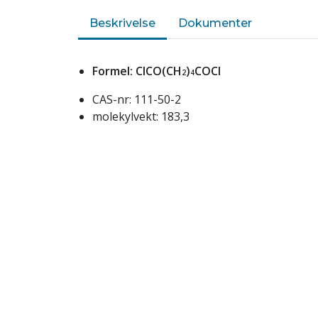
Beskrivelse
Dokumenter
Formel: ClCO(CH
)
COCl
2
4
CAS-nr: 111-50-2
molekylvekt: 183,3