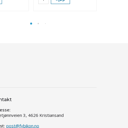
ntakt
esse:
etjønnveien 3, 4626 Kristiansand
st:
post@fybikon.no