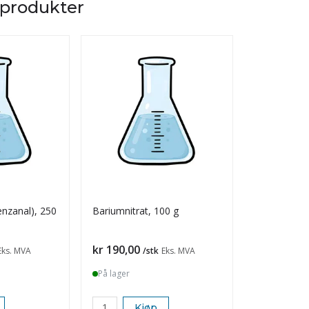
 produkter
nzanal), 250
Bariumnitrat, 100 g
Blyplate, 8
Pris
Pris
kr 190,00
kr 20,00
Eks. MVA
/stk
Eks. MVA
/s
På lager
På lager
Kjøp
K