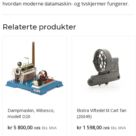
hvordan moderne datamaskin- og tvskjermer fungerer.
Relaterte produkter
Dampmaskin, Wilsesco,
Ekstra Viftedel til Cart fan
modell D20
(20049)
Pris
Pris
kr 5 800,00
kr 1 598,00
/stk
Eks. MVA
/stk
Eks. MVA