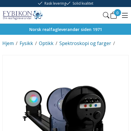
Rask levering
Solid kvalitet
0
Norsk realfagleverandør siden 1971
Hjem
/
Fysikk
/
Optikk
/
Spektroskopi og farger
/