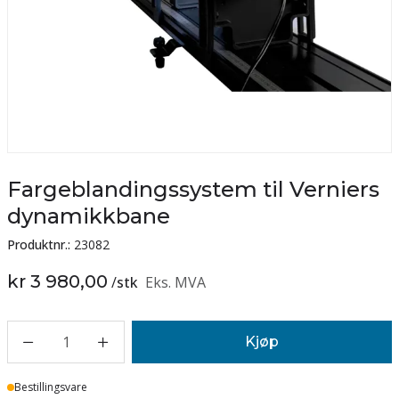
Fargeblandingssystem til Verniers
dynamikkbane
Produktnr.:
23082
kr 3 980,00
/
stk
Eks. MVA
1
Kjøp
Lager
Bestillingsvare