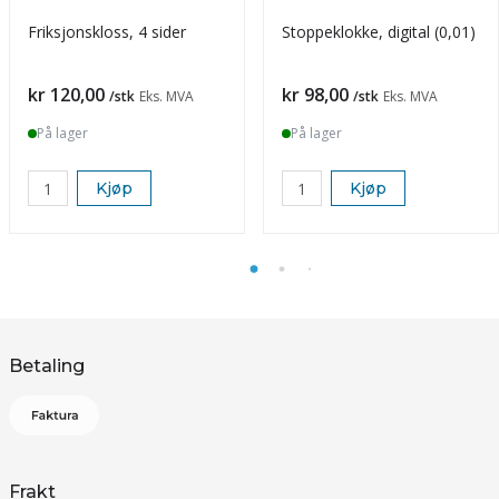
Friksjonskloss, 4 sider
Stoppeklokke, digital (0,01)
Pris
Pris
kr 120,00
kr 98,00
/stk
Eks. MVA
/stk
Eks. MVA
På lager
På lager
Kjøp
Kjøp
Betaling
Frakt