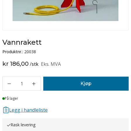
Vannrakett
Produktnr.:
20038
kr 186,00
/
stk
Eks. MVA
1
Kjøp
Lager
På lager
Legg i handleliste
Rask levering