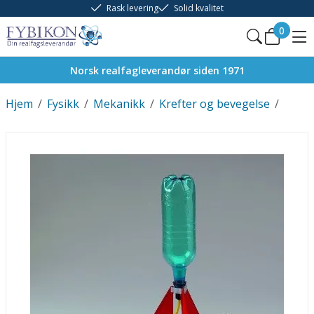
Rask levering
Solid kvalitet
0
Norsk realfagleverandør siden 1971
Hjem
/
Fysikk
/
Mekanikk
/
Krefter og bevegelse
/