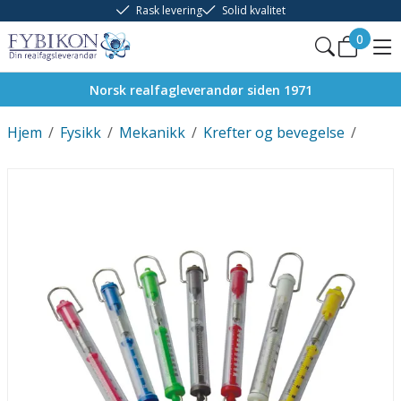
Rask levering
Solid kvalitet
0
Norsk realfagleverandør siden 1971
Hjem
/
Fysikk
/
Mekanikk
/
Krefter og bevegelse
/