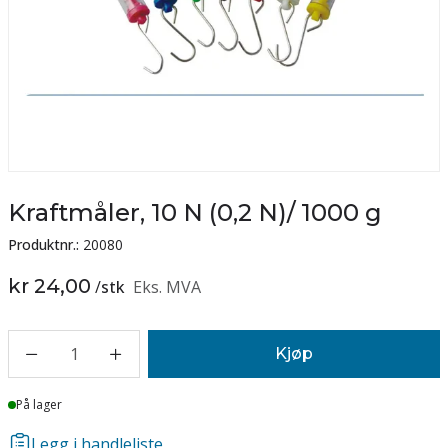
Kraftmåler, 10 N (0,2 N)/ 1000 g
Produktnr.:
20080
kr 24,00
/
stk
Eks. MVA
1
Kjøp
Lager
På lager
Legg i handleliste