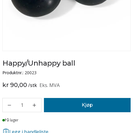
Happy/Unhappy ball
Produktnr.:
20023
kr 90,00
/
stk
Eks. MVA
1
Kjøp
Lager
På lager
Legg i handleliste