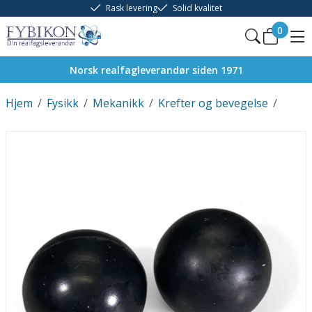
Rask levering
Solid kvalitet
0
Norsk realfagleverandør siden 1971
Hjem
/
Fysikk
/
Mekanikk
/
Krefter og bevegelse
/