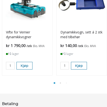
Vifte for Vernier
Dynamikkvogn, sett á 2 stk
dynamikkvogner
med tilbehør
Pris
Pris
kr 1 790,00
kr 140,00
/stk
Eks. MVA
/stk
Eks. MVA
På lager
På lager
Kjøp
Kjøp
Betaling