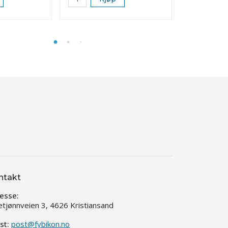
ntakt
esse:
etjønnveien 3, 4626 Kristiansand
st:
post@fybikon.no