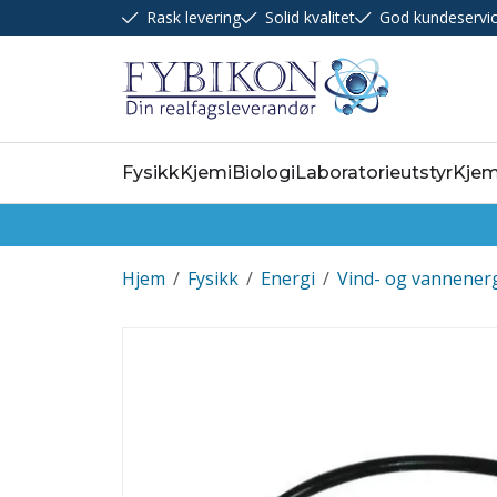
Rask levering
Solid kvalitet
God kundeservi
Fysikk
Kjemi
Biologi
Laboratorieutstyr
Kjem
Hjem
/
Fysikk
/
Energi
/
Vind- og vannener