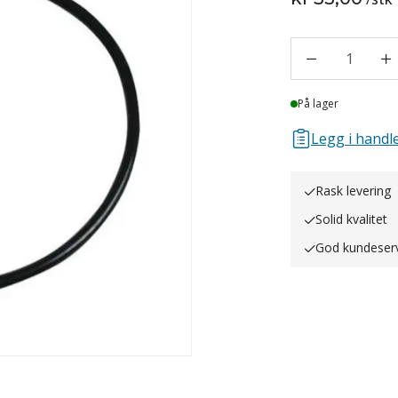
1
Lager
På lager
Legg i handle
Rask levering
Solid kvalitet
God kundeser