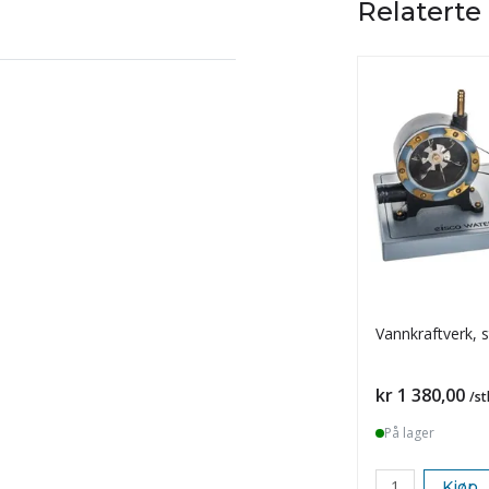
Relaterte
Vannkraftverk, 
Pris
kr 1 380,00
/st
På lager
Kjøp