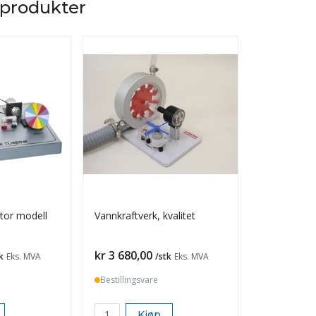
 produkter
stor modell
Vannkraftverk, kvalitet
Peltonturbin
Pris
Pris
kr 3 680,00
kr 680,00
k
Eks. MVA
/stk
Eks. MVA
Bestillingsvare
På lager
Kjøp
K