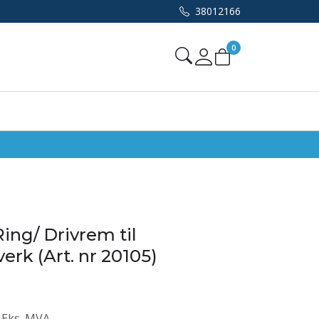
38012166
0
Mine sider
ing/ Drivrem til
erk (Art. nr 20105)
Eks. MVA