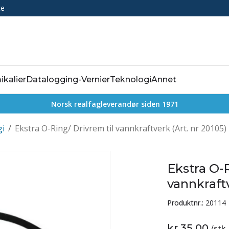
ce
ikalier
Datalogging-Vernier
Teknologi
Annet
Norsk realfagleverandør siden 1971
gi
/
Ekstra O-Ring/ Drivrem til vannkraftverk (Art. nr 20105)
Ekstra O-R
vannkraftv
Produktnr.:
20114
kr 35,00
/
stk