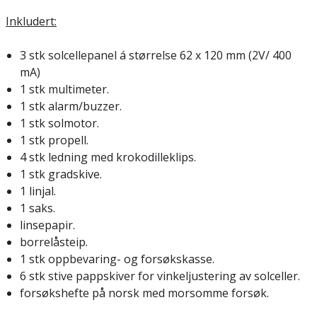
Inkludert:
3 stk solcellepanel á størrelse 62 x 120 mm (2V/ 400
mA)
1 stk multimeter.
1 stk alarm/buzzer.
1 stk solmotor.
1 stk propell.
4 stk ledning med krokodilleklips.
1 stk gradskive.
1 linjal.
1 saks.
linsepapir.
borrelåsteip.
1 stk oppbevaring- og forsøkskasse.
6 stk stive pappskiver for vinkeljustering av solceller.
forsøkshefte på norsk med morsomme forsøk.