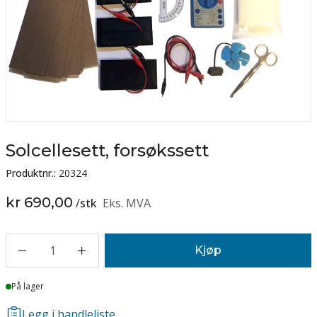
Solcellesett, forsøkssett
Produktnr.:
20324
kr 690,00
/
stk
Eks. MVA
1
Kjøp
Lager
På lager
Legg i handleliste