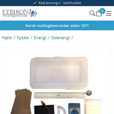
Rask levering
Solid kvalitet
0
Norsk realfagleverandør siden 1971
Hjem
/
Fysikk
/
Energi
/
Solenergi
/