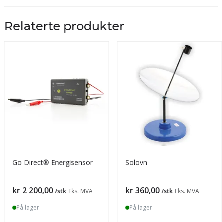
Relaterte produkter
Go Direct® Energisensor
Solovn
Pris
Pris
kr 2 200,00
kr 360,00
/stk
Eks. MVA
/stk
Eks. MVA
På lager
På lager