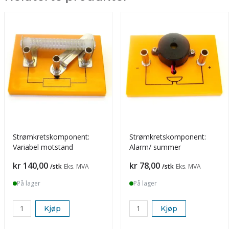
Strømkretskomponent:
Strømkretskomponent:
Variabel motstand
Alarm/ summer
Pris
Pris
kr 140,00
kr 78,00
/stk
Eks. MVA
/stk
Eks. MVA
På lager
På lager
Kjøp
Kjøp