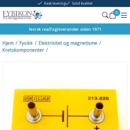
Rask levering
Solid kvalitet
0
Norsk realfagleverandør siden 1971
Hjem
/
Fysikk
/
Elektrisitet og magnetisme
/
Kretskomponenter
/